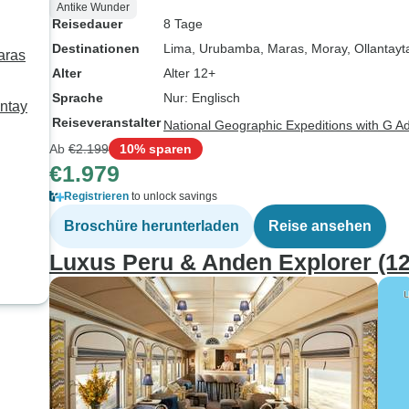
Antike Wunder
Reisedauer
8 Tage
Destinationen
Lima
, Urubamba
, Maras
, Moray
, Ollantay
aras
Alter
Alter 12+
Sprache
Nur: Englisch
ntay
Reiseveranstalter
National Geographic Expeditions with G A
Ab
€2.199
10% sparen
€1.979
Registrieren
to unlock savings
Broschüre herunterladen
Reise ansehen
Luxus Peru & Anden Explorer (12