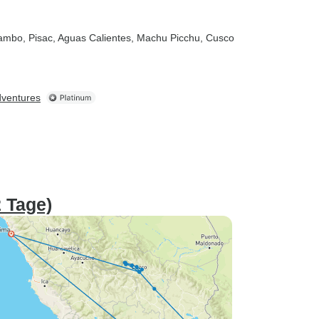
tambo
, Pisac
, Aguas Calientes
, Machu Picchu
, Cusco
dventures
 Tage)