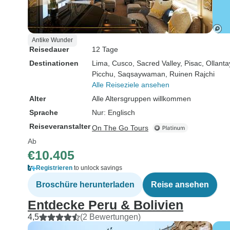
Antike Wunder
Reisedauer
12 Tage
Destinationen
Lima
, Cusco
, Sacred Valley
, Pisac
, Ollant
Picchu
, Saqsaywaman
, Ruinen Rajchi
Alle Reiseziele ansehen
Alter
Alle Altersgruppen willkommen
Sprache
Nur: Englisch
Reiseveranstalter
On The Go Tours
Ab
€10.405
Registrieren
to unlock savings
Broschüre herunterladen
Reise ansehen
Entdecke Peru & Bolivien
4,5
(2 Bewertungen)