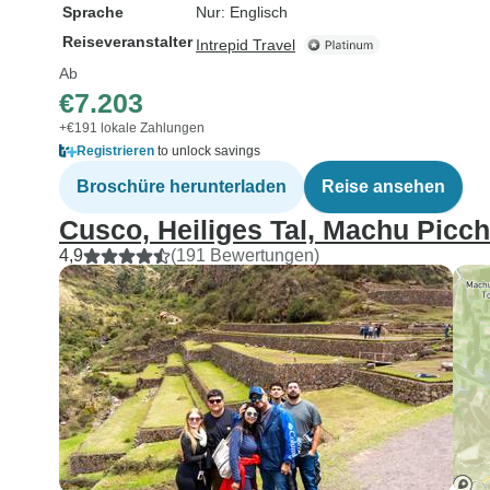
Sprache
Nur: Englisch
Reiseveranstalter
Intrepid Travel
Ab
€7.203
+€191 lokale Zahlungen
Registrieren
to unlock savings
Broschüre herunterladen
Reise ansehen
Cusco, Heiliges Tal, Machu Picc
4,9
(191 Bewertungen)