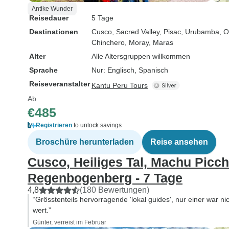
Antike Wunder
Reisedauer
5 Tage
Destinationen
Cusco
, Sacred Valley
, Pisac
, Urubamba
, 
Chinchero
, Moray
, Maras
Alter
Alle Altersgruppen willkommen
Sprache
Nur: Englisch, Spanisch
Reiseveranstalter
Kantu Peru Tours
Ab
€485
Registrieren
to unlock savings
Broschüre herunterladen
Reise ansehen
Cusco, Heiliges Tal, Machu Picc
Regenbogenberg - 7 Tage
4,8
(180 Bewertungen)
“Grösstenteils hervorragende 'lokal guides', nur einer war n
wert.”
Günter, verreist im Februar