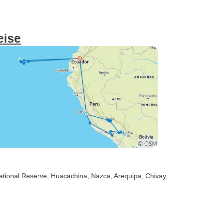
eise
ational Reserve
, Huacachina
, Nazca
, Arequipa
, Chivay
,