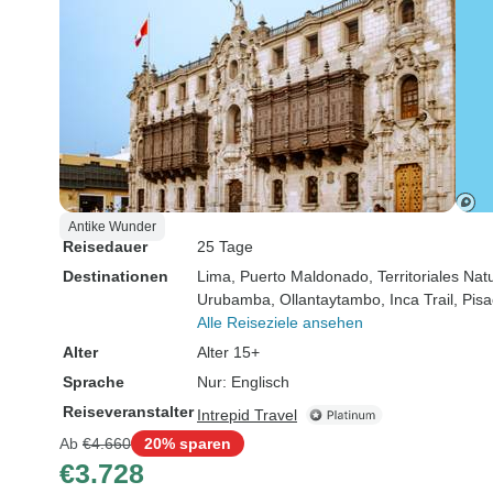
Antike Wunder
Reisedauer
25 Tage
Destinationen
Lima
, Puerto Maldonado
, Territoriales N
Urubamba
, Ollantaytambo
, Inca Trail
, Pisa
Alle Reiseziele ansehen
Alter
Alter 15+
Sprache
Nur: Englisch
Reiseveranstalter
Intrepid Travel
Ab
€4.660
20% sparen
€3.728