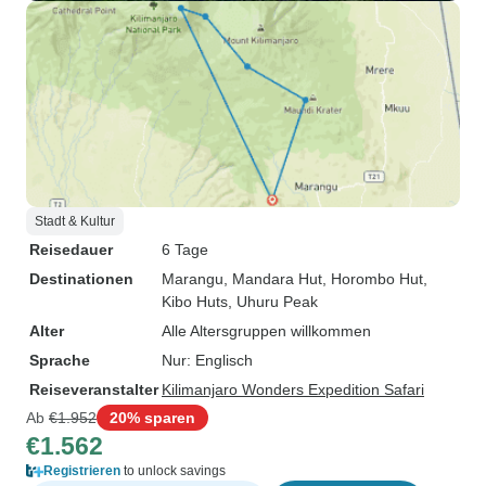
Stadt & Kultur
Reisedauer
6 Tage
Destinationen
Marangu
, Mandara Hut
, Horombo Hut
,
Kibo Huts
, Uhuru Peak
Alter
Alle Altersgruppen willkommen
Sprache
Nur: Englisch
Reiseveranstalter
Kilimanjaro Wonders Expedition Safari
Ab
€1.952
20% sparen
€1.562
Registrieren
to unlock savings