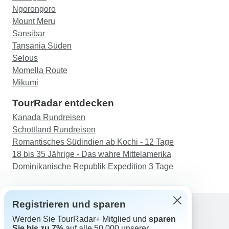
Ngorongoro
Mount Meru
Sansibar
Tansania Süden
Selous
Momella Route
Mikumi
TourRadar entdecken
Kanada Rundreisen
Schottland Rundreisen
Romantisches Südindien ab Kochi - 12 Tage
18 bis 35 Jährige - Das wahre Mittelamerika
Dominikanische Republik Expedition 3 Tage
Registrieren und sparen
Werden Sie TourRadar+ Mitglied und
sparen
Support
Sie bis zu 7%
auf alle 50.000 unserer