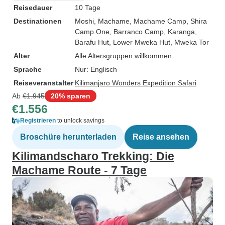
Reisedauer
10 Tage
Destinationen
Moshi
, Machame
, Machame Camp
, Shira
Camp One
, Barranco Camp
, Karanga
,
Barafu Hut
, Lower Mweka Hut
, Mweka Tor
Alter
Alle Altersgruppen willkommen
Sprache
Nur: Englisch
Reiseveranstalter
Kilimanjaro Wonders Expedition Safari
Ab
€1.945
20% sparen
€1.556
Registrieren
to unlock savings
Broschüre herunterladen
Reise ansehen
Kilimandscharo Trekking: Die
Machame Route - 7 Tage