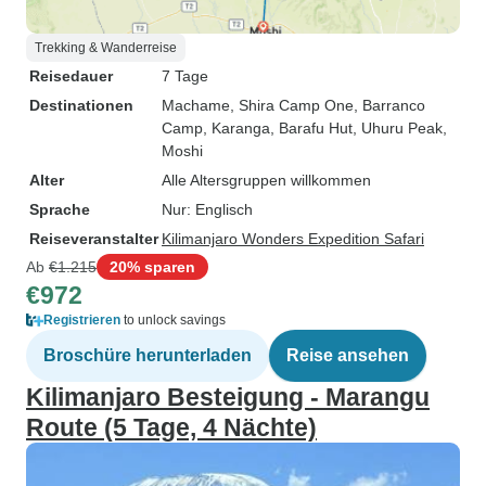
Trekking & Wanderreise
Reisedauer
7 Tage
Destinationen
Machame
, Shira Camp One
, Barranco
Camp
, Karanga
, Barafu Hut
, Uhuru Peak
,
Moshi
Alter
Alle Altersgruppen willkommen
Sprache
Nur: Englisch
Reiseveranstalter
Kilimanjaro Wonders Expedition Safari
Ab
€1.215
20% sparen
€972
Registrieren
to unlock savings
Broschüre herunterladen
Reise ansehen
Kilimanjaro Besteigung - Marangu
Route (5 Tage, 4 Nächte)