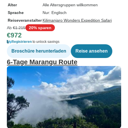
Alter
Alle Altersgruppen willkommen
Sprache
Nur: Englisch
Reiseveranstalter
Kilimanjaro Wonders Expedition Safari
Ab
€1.215
20% sparen
€972
Registrieren
to unlock savings
Broschüre herunterladen
Reise ansehen
6-Tage Marangu Route