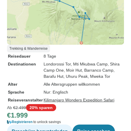
Trekking & Wanderreise
Reisedauer
8 Tage
Destinationen
Londorossi Tor
, Mti Mkubwa Camp
, Shira
Camp One
, Moir Hut
, Barranco Camp
,
Barafu Hut
, Uhuru Peak
, Mweka Tor
Alter
Alle Altersgruppen willkommen
Sprache
Nur: Englisch
Reiseveranstalter
Kilimanjaro Wonders Expedition Safari
Ab
€2.499
20% sparen
€1.999
Registrieren
to unlock savings