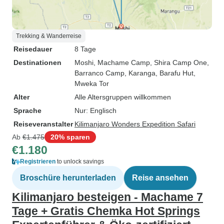
Trekking & Wanderreise
Reisedauer
8 Tage
Destinationen
Moshi
, Machame Camp
, Shira Camp One
,
Barranco Camp
, Karanga
, Barafu Hut
,
Mweka Tor
Alter
Alle Altersgruppen willkommen
Sprache
Nur: Englisch
Reiseveranstalter
Kilimanjaro Wonders Expedition Safari
Ab
€1.475
20% sparen
€1.180
Registrieren
to unlock savings
Broschüre herunterladen
Reise ansehen
Kilimanjaro besteigen - Machame 7
Tage + Gratis Chemka Hot Springs