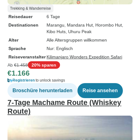
Trekking & Wanderreise
Reisedauer
6 Tage
Destinationen
Marangu
, Mandara Hut
, Horombo Hut
,
Kibo Huts
, Uhuru Peak
Alter
Alle Altersgruppen willkommen
Sprache
Nur: Englisch
Reiseveranstalter
Kilimanjaro Wonders Expedition Safari
Ab
€1.458
20% sparen
€1.166
Registrieren
to unlock savings
Broschüre herunterladen
Reise ansehen
7-Tage Machame Route (Whiskey
Route)