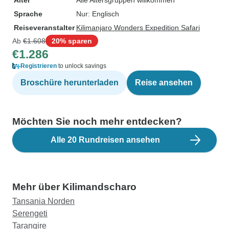
Alter
Alle Altersgruppen willkommen
Sprache
Nur: Englisch
Reiseveranstalter
Kilimanjaro Wonders Expedition Safari
Ab
€1.608
20% sparen
€1.286
Registrieren
to unlock savings
Broschüre herunterladen
Reise ansehen
Möchten Sie noch mehr entdecken?
Alle 20 Rundreisen ansehen
Mehr über Kilimandscharo
Tansania Norden
Serengeti
Tarangire