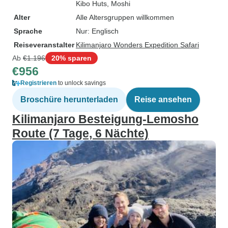
Kibo Huts
, Moshi
Alter
Alle Altersgruppen willkommen
Sprache
Nur: Englisch
Reiseveranstalter
Kilimanjaro Wonders Expedition Safari
Ab
€1.196
20% sparen
€956
Registrieren
to unlock savings
Broschüre herunterladen
Reise ansehen
Kilimanjaro Besteigung-Lemosho
Route (7 Tage, 6 Nächte)