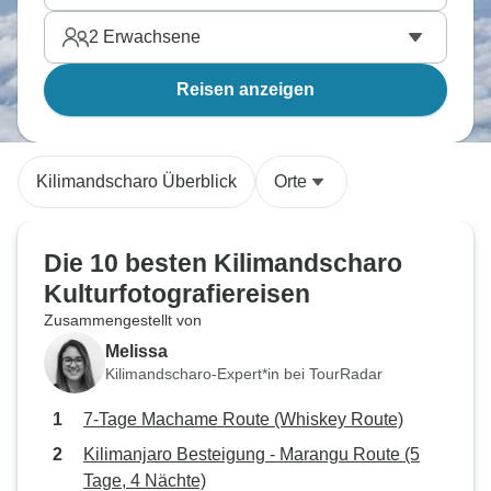
2
Erwachsene
Reisen anzeigen
Kilimandscharo Überblick
Orte
Die 10 besten Kilimandscharo
Kulturfotografiereisen
Zusammengestellt von
Melissa
Kilimandscharo-Expert*in bei TourRadar
7-Tage Machame Route (Whiskey Route)
Kilimanjaro Besteigung - Marangu Route (5
Tage, 4 Nächte)