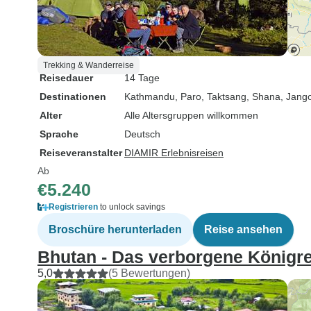
Trekking & Wanderreise
Reisedauer
14 Tage
Destinationen
Kathmandu
, Paro
, Taktsang
, Shana
, Jang
Alter
Alle Altersgruppen willkommen
Sprache
Deutsch
Reiseveranstalter
DIAMIR Erlebnisreisen
Ab
€5.240
Registrieren
to unlock savings
Broschüre herunterladen
Reise ansehen
Bhutan - Das verborgene Königr
5,0
(5 Bewertungen)