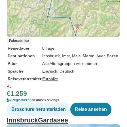
Fahrradreise
Reisedauer
8 Tage
Destinationen
Innsbruck
, Imst
, Mals
, Meran
, Auer
, Bozen
Alter
Alle Altersgruppen willkommen
Sprache
Englisch, Deutsch
Reiseveranstalter
Eurobike
Ab
€1.259
Registrieren
to unlock savings
Broschüre herunterladen
Reise ansehen
InnsbruckGardasee