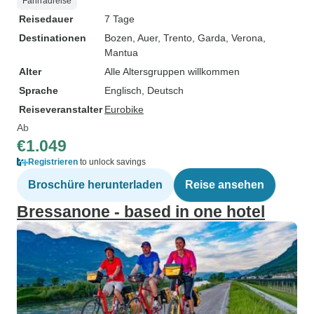
Fahrradreise
Reisedauer
7 Tage
Destinationen
Bozen
, Auer
, Trento
, Garda
, Verona
,
Mantua
Alter
Alle Altersgruppen willkommen
Sprache
Englisch, Deutsch
Reiseveranstalter
Eurobike
Ab
€1.049
Registrieren
to unlock savings
Broschüre herunterladen
Reise ansehen
Bressanone - based in one hotel