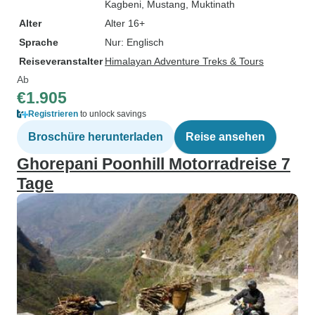
Kagbeni
, Mustang
, Muktinath
Alter
Alter 16+
Sprache
Nur: Englisch
Reiseveranstalter
Himalayan Adventure Treks & Tours
Ab
€1.905
Registrieren
to unlock savings
Broschüre herunterladen
Reise ansehen
Ghorepani Poonhill Motorradreise 7
Tage