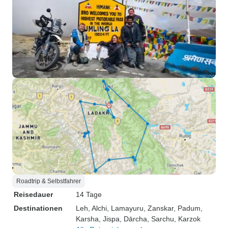
Roadtrip & Selbstfahrer
Reisedauer
14 Tage
Destinationen
Leh
, Alchi
, Lamayuru
, Zanskar
, Padum
,
Karsha
, Jispa
, Dārcha
, Sarchu
, Karzok