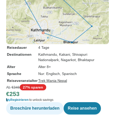
Reisedauer
4 Tage
Destinationen
Kathmandu
, Kakani
, Shivapuri
Nationalpark
, Nagarkot
, Bhaktapur
Alter
Alter 8+
Sprache
Nur: Englisch, Spanisch
Reiseveranstalter
Trek Mania Nepal
Ab
€346
27% sparen
€253
Registrieren
to unlock savings
Broschüre herunterladen
Reise ansehen