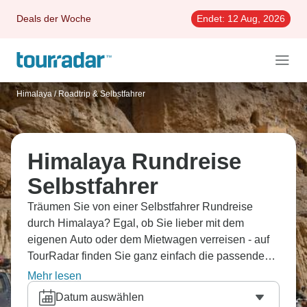
Deals der Woche
Endet:
12 Aug, 2026
Himalaya
/
Roadtrip & Selbstfahrer
Himalaya Rundreise
Selbstfahrer
Träumen Sie von einer Selbstfahrer Rundreise
durch Himalaya? Egal, ob Sie lieber mit dem
eigenen Auto oder dem Mietwagen verreisen - auf
TourRadar finden Sie ganz einfach die passende
aus über 20 Pkw Rundreisen dank 11
Mehr lesen
Erfahrungsberichten.
Datum auswählen