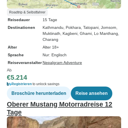
Roadtrip & Selbstfahrer
Reisedauer
15 Tage
Destinationen
Kathmandu
, Pokhara
, Tatopani
, Jomsom
,
Muktinath
, Kagbeni
, Ghami
, Lo Manthang
,
Charang
Alter
Alter 18+
Sprache
Nur: Englisch
Reiseveranstalter
Nepalgram Adventure
Ab
€5.214
Registrieren
to unlock savings
Broschüre herunterladen
Reise ansehen
Oberer Mustang Motorradreise 12
Tage