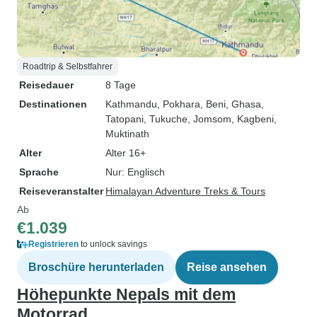
Roadtrip & Selbstfahrer
Reisedauer
8 Tage
Destinationen
Kathmandu
, Pokhara
, Beni
, Ghasa
,
Tatopani
, Tukuche
, Jomsom
, Kagbeni
,
Muktinath
Alter
Alter 16+
Sprache
Nur: Englisch
Reiseveranstalter
Himalayan Adventure Treks & Tours
Ab
€1.039
Registrieren
to unlock savings
Broschüre herunterladen
Reise ansehen
Höhepunkte Nepals mit dem
Motorrad