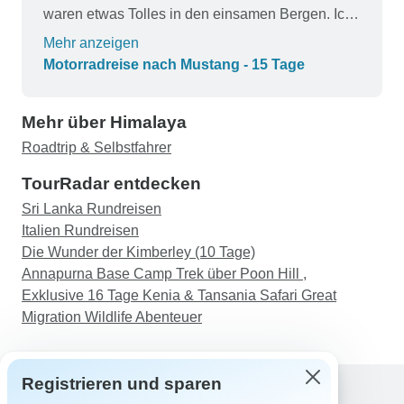
waren etwas Tolles in den einsamen Bergen. Ich
empfehle Nepalgram für Ihren Urlaub in Nepal,
Mehr anzeigen
das Management und der Besitzer Arun sind
Motorradreise nach Mustang - 15 Tage
perfekt. Ich werde wieder mit ihnen arbeiten,
wenn ich nächstes Jahr zurückkomme.
Mehr über Himalaya
Roadtrip & Selbstfahrer
TourRadar entdecken
Sri Lanka Rundreisen
Italien Rundreisen
Die Wunder der Kimberley (10 Tage)
Annapurna Base Camp Trek über Poon Hill ,
Exklusive 16 Tage Kenia & Tansania Safari Great
Migration Wildlife Abenteuer
Registrieren und sparen