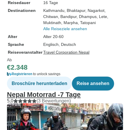
Reisedauer
16 Tage
Destinationen
Kathmandu
, Bhaktapur
, Nagarkot
,
Chitwan
, Bandipur
, Dhampus
, Lete
,
Muktinath
, Marpha
, Tatopani
Alle Reiseziele ansehen
Alter
Alter 20-60
Sprache
Englisch, Deutsch
Reiseveranstalter
Travel Corporation Nepal
Ab
€2.348
Registrieren
to unlock savings
Broschüre herunterladen
Reise ansehen
Nepal Motorrad -7 Tage
5,0
(3 Bewertungen)