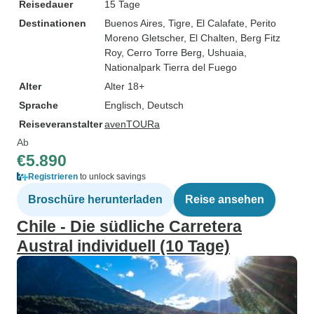
Reisedauer
15 Tage
Destinationen
Buenos Aires
, Tigre
, El Calafate
, Perito
Moreno Gletscher
, El Chalten
, Berg Fitz
Roy
, Cerro Torre Berg
, Ushuaia
,
Nationalpark Tierra del Fuego
Alter
Alter 18+
Sprache
Englisch, Deutsch
Reiseveranstalter
avenTOURa
Ab
€5.890
Registrieren
to unlock savings
Broschüre herunterladen
Reise ansehen
Chile - Die südliche Carretera
Austral individuell (10 Tage)