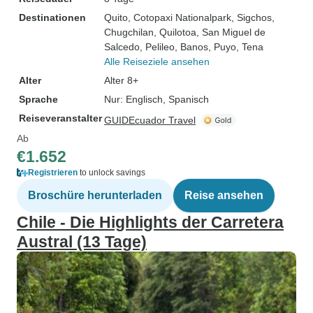
Destinationen
Quito
, Cotopaxi Nationalpark
, Sigchos
,
Chugchilan
, Quilotoa
, San Miguel de
Salcedo
, Pelileo
, Banos
, Puyo
, Tena
Alle Reiseziele ansehen
Alter
Alter 8+
Sprache
Nur: Englisch, Spanisch
Reiseveranstalter
GUIDEcuador Travel
Ab
€1.652
Registrieren
to unlock savings
Broschüre herunterladen
Reise ansehen
Chile - Die Highlights der Carretera
Austral (13 Tage)