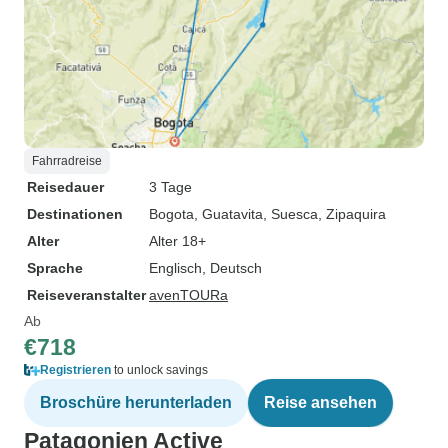
Fahrradreise
Reisedauer
3 Tage
Destinationen
Bogota
, Guatavita
, Suesca
, Zipaquira
Alter
Alter 18+
Sprache
Englisch, Deutsch
Reiseveranstalter
avenTOURa
Ab
€718
Registrieren
to unlock savings
Broschüre herunterladen
Reise ansehen
Patagonien Active