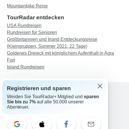
Mountainbike Reise
TourRadar entdecken
USA Rundreisen
Rundreisen für Senioren
Großbritannien und Irland Entdeckungsreise
(Kleingruppen, Sommer 2021, 22 Tage)
Goldenes Dreieck mit königlichem Aufenthalt in Agra
Fort
Island Rundreisen
Registrieren und sparen
Werden Sie TourRadar+ Mitglied und
sparen
Support
Sie bis zu 7%
auf alle 50.000 unserer
Kontakt
Abenteuer.
Deutschland +49 157 3599 5047
Österreich +43 720 116651
Schweiz +41 225 183 195