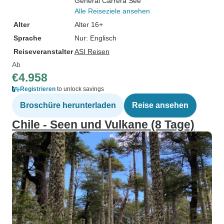
General Carrera See
Alle Reiseziele ansehen
Alter
Alter 16+
Sprache
Nur: Englisch
Reiseveranstalter
ASI Reisen
Ab
€4.958
Registrieren
to unlock savings
Broschüre herunterladen
Reise ansehen
Chile - Seen und Vulkane (8 Tage)