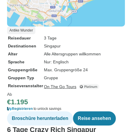
Antike Wunder
Reisedauer
3 Tage
Destinationen
Singapur
Alter
Alle Altersgruppen willkommen
Sprache
Nur: Englisch
Gruppengröße
Max. Gruppengröße 24
Gruppen Typ
Gruppe
Reiseveranstalter
On The Go Tours
Ab
€1.195
Registrieren
to unlock savings
Broschüre herunterladen
Reise ansehen
6 Tage Crazy Rich Singapur