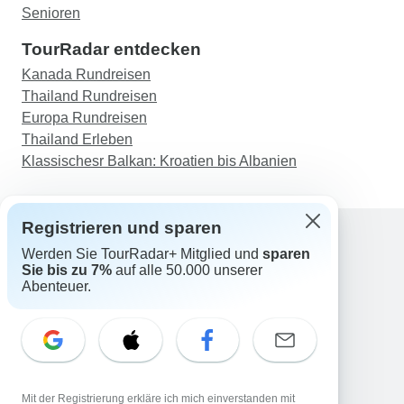
Senioren
TourRadar entdecken
Kanada Rundreisen
Thailand Rundreisen
Europa Rundreisen
Thailand Erleben
Klassischesr Balkan: Kroatien bis Albanien
Registrieren und sparen
Werden Sie TourRadar+ Mitglied und
sparen
Support
Sie bis zu 7%
auf alle 50.000 unserer
Kontakt
Abenteuer.
Deutschland +49 157 3599 5047
Österreich +43 720 116651
Schweiz +41 225 183 195
E-Mail: support@tourradar.com
Sprache auswählen
Mit der Registrierung erkläre ich mich einverstanden mit