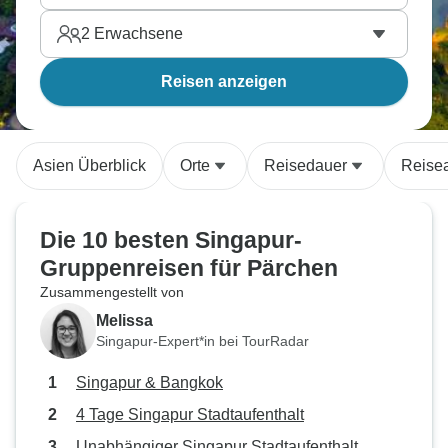
2
Erwachsene
Reisen anzeigen
Asien Überblick
Orte
Reisedauer
Reisea
Die 10 besten Singapur-
Gruppenreisen für Pärchen
Zusammengestellt von
Melissa
Singapur-Expert*in bei TourRadar
Singapur & Bangkok
4 Tage Singapur Stadtaufenthalt
Unabhängiger Singapur Stadtaufenthalt