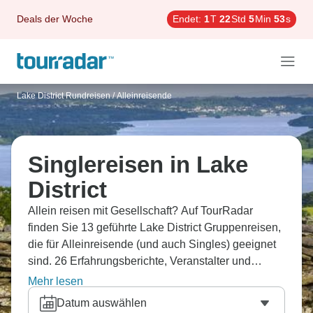
Deals der Woche
Endet:
1
T
22
Std
5
Min
52
s
Lake District Rundreisen
/
Alleinreisende
Singlereisen in Lake
District
Allein reisen mit Gesellschaft? Auf TourRadar
finden Sie 13 geführte Lake District Gruppenreisen,
die für Alleinreisende (und auch Singles) geeignet
sind. 26 Erfahrungsberichte, Veranstalter und
Routen vergleichen und die beste Rundreise
Mehr lesen
flexibel buchen.
Datum auswählen