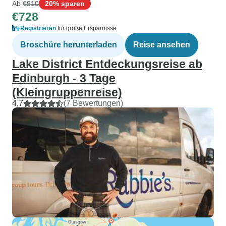
Ab
€910
20% sparen
€728
Registrieren
für große Ersparnisse
Broschüre herunterladen
Reise ansehen
Lake District Entdeckungsreise ab
Edinburgh - 3 Tage
(Kleingruppenreise)
4,7
(7 Bewertungen)