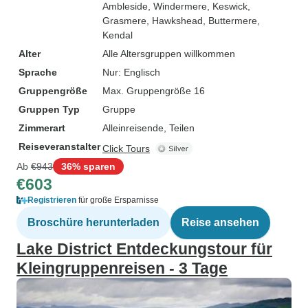
Ambleside
, Windermere
, Keswick
,
Grasmere
, Hawkshead
, Buttermere
,
Kendal
Alter
Alle Altersgruppen willkommen
Sprache
Nur: Englisch
Gruppengröße
Max. Gruppengröße 16
Gruppen Typ
Gruppe
Zimmerart
Alleinreisende, Teilen
Reiseveranstalter
Click Tours
Ab
€943
36% sparen
€603
Registrieren
für große Ersparnisse
Broschüre herunterladen
Reise ansehen
Lake District Entdeckungstour für
Kleingruppenreisen - 3 Tage