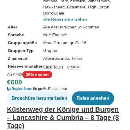
National Park
, Keswick
, Windermere
,
Hawkshead
, Grasmere
, High Lorton
,
Borrowdale
Alle Reiseziele ansehen
Alter
Alle Altersgruppen willkommen
Sprache
Nur: Englisch
Gruppengröße
Max. Gruppengröße 16
Gruppen Typ
Gruppe
Zimmerart
Alleinreisende, Teilen
Reiseveranstalter
Click Tours
Ab
€952
36% sparen
€609
Registrieren
für große Ersparnisse
Broschüre herunterladen
Reise ansehen
Küstenweg der Könige und Burgen
– Lancashire & Cumbria – 8 Tage (8
Tage)