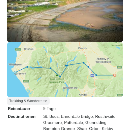
Trekking & Wanderreise
Reisedauer
9 Tage
Destinationen
St. Bees
, Ennerdale Bridge
, Rosthwaite
,
Grasmere
, Patterdale
, Glenridding
,
Bampton Grange
, Shap
, Orton
, Kirkby