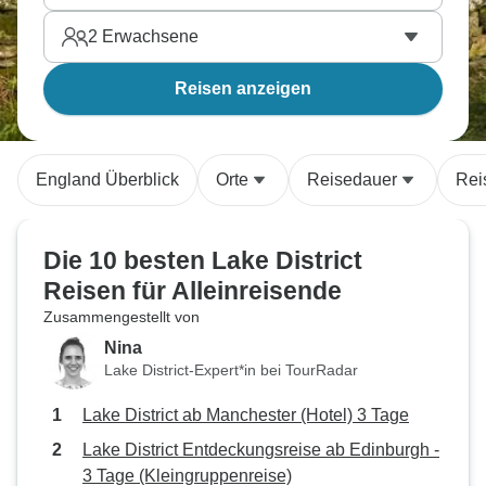
2
Erwachsene
Reisen anzeigen
England Überblick
Orte
Reisedauer
Rei
Die 10 besten Lake District
Reisen für Alleinreisende
Zusammengestellt von
Nina
Lake District-Expert*in bei TourRadar
Lake District ab Manchester (Hotel) 3 Tage
Lake District Entdeckungsreise ab Edinburgh -
3 Tage (Kleingruppenreise)