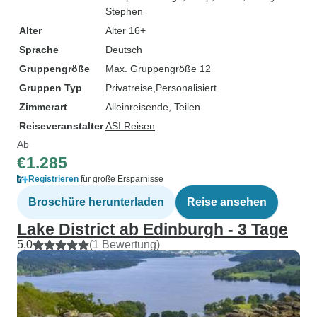
Stephen
Alter
Alter 16+
Sprache
Deutsch
Gruppengröße
Max. Gruppengröße 12
Gruppen Typ
Privatreise
Personalisiert
Zimmerart
Alleinreisende, Teilen
Reiseveranstalter
ASI Reisen
Ab
€1.285
Registrieren
für große Ersparnisse
Broschüre herunterladen
Reise ansehen
Lake District ab Edinburgh - 3 Tage
5,0
(1 Bewertung)