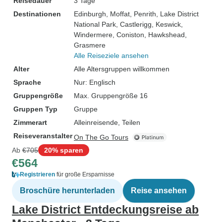
Reisedauer
3 Tage
Destinationen
Edinburgh
, Moffat
, Penrith
, Lake District
National Park
, Castlerigg
, Keswick
,
Windermere
, Coniston
, Hawkshead
,
Grasmere
Alle Reiseziele ansehen
Alter
Alle Altersgruppen willkommen
Sprache
Nur: Englisch
Gruppengröße
Max. Gruppengröße 16
Gruppen Typ
Gruppe
Zimmerart
Alleinreisende, Teilen
Reiseveranstalter
On The Go Tours
Ab
€705
20% sparen
€564
Registrieren
für große Ersparnisse
Broschüre herunterladen
Reise ansehen
Lake District Entdeckungsreise ab