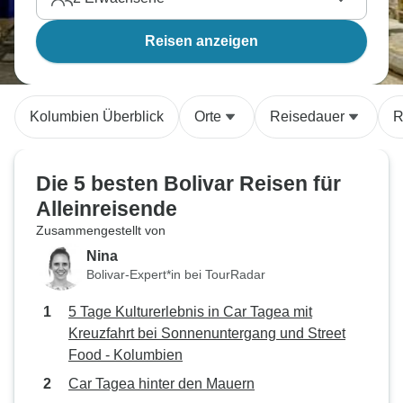
Reisen anzeigen
Kolumbien Überblick
Orte
Reisedauer
R
Die 5 besten Bolivar Reisen für
Alleinreisende
Zusammengestellt von
Nina
Bolivar-Expert*in bei TourRadar
5 Tage Kulturerlebnis in Car Tagea mit
Kreuzfahrt bei Sonnenuntergang und Street
Food - Kolumbien
Car Tagea hinter den Mauern