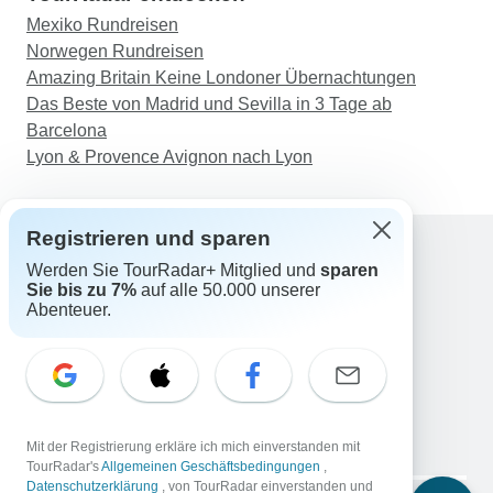
Mexiko Rundreisen
Norwegen Rundreisen
Amazing Britain Keine Londoner Übernachtungen
Das Beste von Madrid und Sevilla in 3 Tage ab
Barcelona
Lyon & Provence Avignon nach Lyon
Registrieren und sparen
Werden Sie TourRadar+ Mitglied und
sparen
Support
Sie bis zu 7%
auf alle 50.000 unserer
Kontakt
Abenteuer.
Deutschland +49 157 3599 5047
Österreich +43 720 116651
Schweiz +41 225 183 195
E-Mail: support@tourradar.com
Sprache auswählen
Mit der Registrierung erkläre ich mich einverstanden mit
EN
DE
ES
FR
NL
TourRadar's
Allgemeinen Geschäftsbedingungen
,
Datenschutzerklärung
, von TourRadar einverstanden und
Copyright © TourRadar. Alle Rechte vorbehalten.