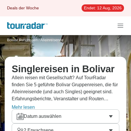
Deals der Woche
Endet:
12 Aug, 2026
Bolivar Rundreisen
/
Alleinreisende
Singlereisen in Bolivar
Allein reisen mit Gesellschaft? Auf TourRadar
finden Sie 5 geführte Bolivar Gruppenreisen, die für
Alleinreisende (und auch Singles) geeignet sind.
Erfahrungsberichte, Veranstalter und Routen
vergleichen und die beste Rundreise flexibel
Mehr lesen
buchen.
Datum auswählen
2
Erwachsene