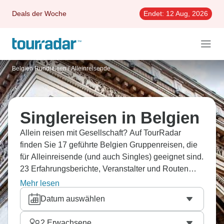
Deals der Woche
Endet:
12 Aug, 2026
Belgien Rundreisen
/
Alleinreisende
Singlereisen in Belgien
Allein reisen mit Gesellschaft? Auf TourRadar
finden Sie 17 geführte Belgien Gruppenreisen, die
für Alleinreisende (und auch Singles) geeignet sind.
23 Erfahrungsberichte, Veranstalter und Routen
vergleichen und die beste Rundreise flexibel
Mehr lesen
buchen.
Datum auswählen
2
Erwachsene