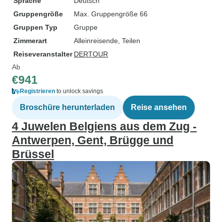
Sprache
Deutsch
Gruppengröße
Max. Gruppengröße 66
Gruppen Typ
Gruppe
Zimmerart
Alleinreisende, Teilen
Reiseveranstalter
DERTOUR
Ab
€941
Registrieren
to unlock savings
Broschüre herunterladen
Reise ansehen
4 Juwelen Belgiens aus dem Zug -
Antwerpen, Gent, Brügge und
Brüssel