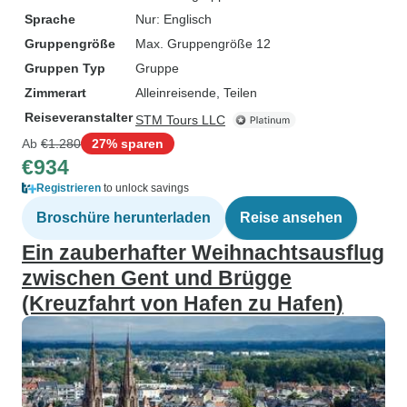
Sprache
Nur: Englisch
Gruppengröße
Max. Gruppengröße 12
Gruppen Typ
Gruppe
Zimmerart
Alleinreisende, Teilen
Reiseveranstalter
STM Tours LLC
Ab
€1.280
27% sparen
€934
Registrieren
to unlock savings
Broschüre herunterladen
Reise ansehen
Ein zauberhafter Weihnachtsausflug
zwischen Gent und Brügge
(Kreuzfahrt von Hafen zu Hafen)