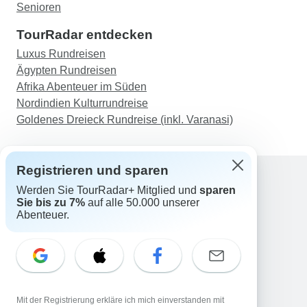
Senioren
TourRadar entdecken
Luxus Rundreisen
Ägypten Rundreisen
Afrika Abenteuer im Süden
Nordindien Kulturrundreise
Goldenes Dreieck Rundreise (inkl. Varanasi)
Registrieren und sparen
Werden Sie TourRadar+ Mitglied und
sparen
Support
Sie bis zu 7%
auf alle 50.000 unserer
Kontakt
Abenteuer.
Deutschland +49 157 3599 5047
Österreich +43 720 116651
Schweiz +41 225 183 195
E-Mail: support@tourradar.com
Sprache auswählen
Mit der Registrierung erkläre ich mich einverstanden mit
EN
DE
ES
FR
NL