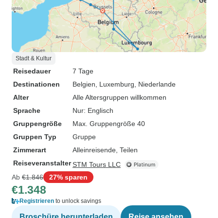
Stadt & Kultur
Reisedauer
7 Tage
Destinationen
Belgien
, Luxemburg
, Niederlande
Alter
Alle Altersgruppen willkommen
Sprache
Nur: Englisch
Gruppengröße
Max. Gruppengröße 40
Gruppen Typ
Gruppe
Zimmerart
Alleinreisende, Teilen
Reiseveranstalter
STM Tours LLC
Ab
€1.846
27% sparen
€1.348
Registrieren
to unlock savings
Broschüre herunterladen
Reise ansehen