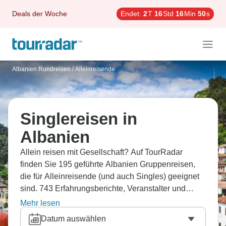
Deals der Woche
Endet:
2
T
16
Std
16
Min
49
s
Albanien Rundreisen
/
Alleinreisende
Singlereisen in
Albanien
Allein reisen mit Gesellschaft? Auf TourRadar
finden Sie 195 geführte Albanien Gruppenreisen,
die für Alleinreisende (und auch Singles) geeignet
sind. 743 Erfahrungsberichte, Veranstalter und
Routen vergleichen und die beste Rundreise
Mehr lesen
flexibel buchen.
Datum auswählen