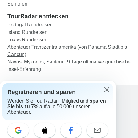
Senioren
TourRadar entdecken
Portugal Rundreisen
Island Rundreisen
Luxus Rundreisen
Abenteuer Transzentralamerika (von Panama Stadt bis
Cancun)
Naxos, Mykonos, Santorin: 9 Tage ultimative griechische
Insel-Erfahrung
Registrieren und sparen
Werden Sie TourRadar+ Mitglied und
sparen
Support
Sie bis zu 7%
auf alle 50.000 unserer
Kontakt
Abenteuer.
Deutschland +49 157 3599 5047
Österreich +43 720 116651
Schweiz +41 225 183 195