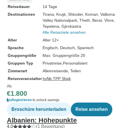
Reisedauer
14 Tage
Destinationen
Tirana
, Krujë
, Shkoder
, Koman
, Valbona
Valley Nationalpark
, Theth
, Berat
, Vlore
,
Tepelena
, Gjirokastra
Alle Reiseziele ansehen
Alter
Alter 12+
Sprache
Englisch, Deutsch, Spanisch
Gruppengröße
Max. Gruppengröße 20
Gruppen Typ
Privatreise
Personalisiert
Zimmerart
Alleinreisende, Teilen
Reiseveranstalter
InAlb TPP Shpk
Ab
€1.800
Registrieren
to unlock savings
Broschüre herunterladen
Reise ansehen
Albanien: Höhepunkte
4,0
(1 Bewertung)