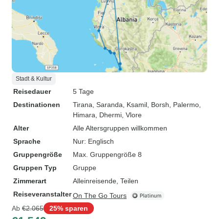
Stadt & Kultur
Reisedauer
5 Tage
Destinationen
Tirana
, Saranda
, Ksamil
, Borsh
, Palermo
,
Himara
, Dhermi
, Vlore
Alter
Alle Altersgruppen willkommen
Sprache
Nur: Englisch
Gruppengröße
Max. Gruppengröße 8
Gruppen Typ
Gruppe
Zimmerart
Alleinreisende, Teilen
Reiseveranstalter
On The Go Tours
Ab
€2.065
25% sparen