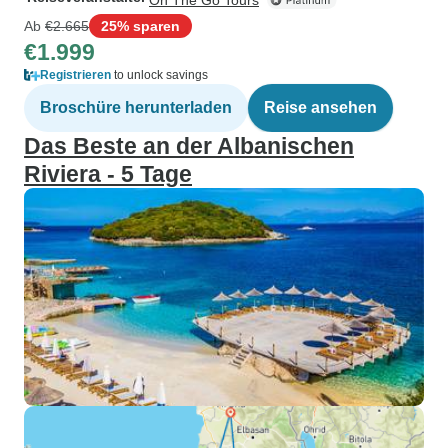
On The Go Tours
Ab
€2.665
25% sparen
€1.999
Registrieren
to unlock savings
Broschüre herunterladen
Reise ansehen
Das Beste an der Albanischen
Riviera - 5 Tage