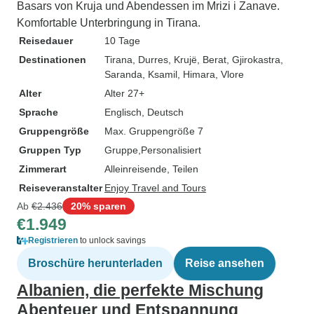
Basars von Kruja und Abendessen im Mrizi i Zanave.
Komfortable Unterbringung in Tirana.
Reisedauer
10 Tage
Destinationen
Tirana
, Durres
, Krujë
, Berat
, Gjirokastra
,
Saranda
, Ksamil
, Himara
, Vlore
Alter
Alter 27+
Sprache
Englisch, Deutsch
Gruppengröße
Max. Gruppengröße 7
Gruppen Typ
Gruppe
Personalisiert
Zimmerart
Alleinreisende, Teilen
Reiseveranstalter
Enjoy Travel and Tours
Ab
€2.436
20% sparen
€1.949
Registrieren
to unlock savings
Broschüre herunterladen
Reise ansehen
Albanien, die perfekte Mischung
Abenteuer und Entspannung