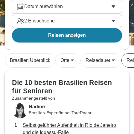
möchten.
Datum auswählen
2
Erwachsene
Reisen anzeigen
Brasilien Überblick
Orte
Reisedauer
Rei
Die 10 besten Brasilien Reisen
für Senioren
Zusammengestellt von
Nadine
Brasilien-Expert*in bei TourRadar
Selbst geführter Aufenthalt in Rio de Janeiro
und die Iguassu-Fälle