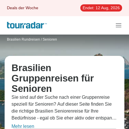
Deals der Woche
Endet:
12 Aug, 2026
Brasilien Rundreisen
/
Senioren
Brasilien
Gruppenreisen für
Senioren
Sie sind auf der Suche nach einer Gruppenreise
speziell für Senioren? Auf dieser Seite finden Sie
die richtige Brasilien Seniorenreise für Ihre
Bedürfnisse - egal ob Sie eher aktiv oder entspannt,
in einer größeren oder kleineren Gruppe verreisen
Mehr lesen