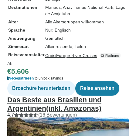
Destinationen
Manaus
, Anavilhanas National Park
, Lago
de Acajatuba
Alter
Alle Altersgruppen willkommen
Sprache
Nur: Englisch
Anstrengung
Gemütlich
Zimmerart
Alleinreisende, Teilen
Reiseveranstalter
CroisiEurope River Cruises
Ab
€5.606
Registrieren
to unlock savings
Broschüre herunterladen
Reise ansehen
Das Beste aus Brasilien und
Argentinien(inkl. Amazonas)
4,7
(16 Bewertungen)