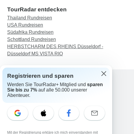
TourRadar entdecken
Thailand Rundreisen
USA Rundreisen
Südafrika Rundreisen
Schottland Rundreisen
HERBSTCHARM DES RHEINS Düsseldorf -
Düsseldorf MS VISTA RIO
Registrieren und sparen
Werden Sie TourRadar+ Mitglied und
sparen
Support
Sie bis zu 7%
auf alle 50.000 unserer
Kontakt
Abenteuer.
Deutschland +49 157 3599 5047
Österreich +43 720 116651
Schweiz +41 225 183 195
E-Mail: support@tourradar.com
Sprache auswählen
Mit der Registrierung erkläre ich mich einverstanden mit