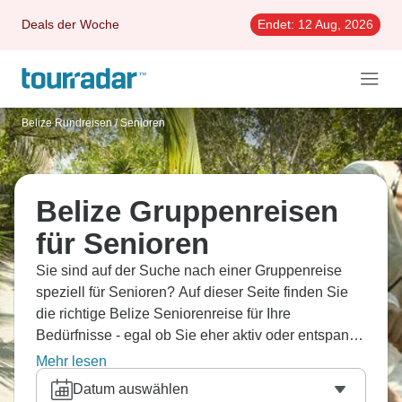
Deals der Woche
Endet:
12 Aug, 2026
Belize Rundreisen
/
Senioren
Belize Gruppenreisen
für Senioren
Sie sind auf der Suche nach einer Gruppenreise
speziell für Senioren? Auf dieser Seite finden Sie
die richtige Belize Seniorenreise für Ihre
Bedürfnisse - egal ob Sie eher aktiv oder entspannt,
in einer größeren oder kleineren Gruppe verreisen
Mehr lesen
möchten.
Datum auswählen