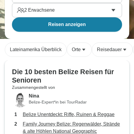
2
Erwachsene
Reisen anzeigen
Lateinamerika Überblick
Orte
Reisedauer
Die 10 besten Belize Reisen für
Senioren
Zusammengestellt von
Nina
Belize-Expert*in bei TourRadar
Belize Unentdeckt: Riffe, Ruinen & Reggae
Family Journey Belize: Regenwälder, Strände
& alte Höhlen National Geographic