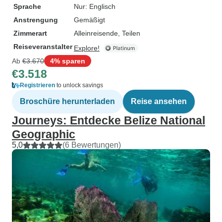
Sprache
Nur: Englisch
Anstrengung
Gemäßigt
Zimmerart
Alleinreisende, Teilen
Reiseveranstalter
Explore!
Ab
€3.670
4% sparen
€3.518
Registrieren
to unlock savings
Broschüre herunterladen
Reise ansehen
Journeys: Entdecke Belize National
Geographic
5,0
(6 Bewertungen)