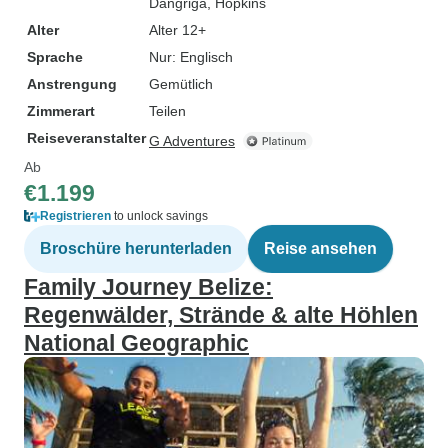
Dangriga
, Hopkins
Alter
Alter 12+
Sprache
Nur: Englisch
Anstrengung
Gemütlich
Zimmerart
Teilen
Reiseveranstalter
G Adventures
Ab
€1.199
Registrieren
to unlock savings
Broschüre herunterladen
Reise ansehen
Family Journey Belize:
Regenwälder, Strände & alte Höhlen
National Geographic