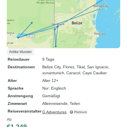
Antike Wunder
Reisedauer
9 Tage
Destinationen
Belize City
, Flores
, Tikal
, San Ignacio
,
xunantunich
, Caracol
, Caye Caulker
Alter
Alter 12+
Sprache
Nur: Englisch
Anstrengung
Gemäßigt
Zimmerart
Alleinreisende, Teilen
Reiseveranstalter
G Adventures
Ab
€1.249