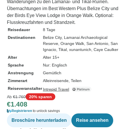
Wanderungen zu den Lamanai- und Tikal-Ruinen.
Übernachtungen im Best Western Plus Belize City und
der Birds Eye View Lodge in Orange Walk. Optional:
Flusskreuzfahrten und Strandzeit.
Reisedauer
8 Tage
Destinationen
Belize City
, Lamanai Archaeological
Reserve
, Orange Walk
, San Antonio
, San
Ignacio
, Tikal
, xunantunich
, Caye Caulker
Alter
Alter 15+
Sprache
Nur: Englisch
Anstrengung
Gemütlich
Zimmerart
Alleinreisende, Teilen
Reiseveranstalter
Intrepid Travel
Ab
€1.760
20% sparen
€1.408
Registrieren
to unlock savings
Broschüre herunterladen
Reise ansehen