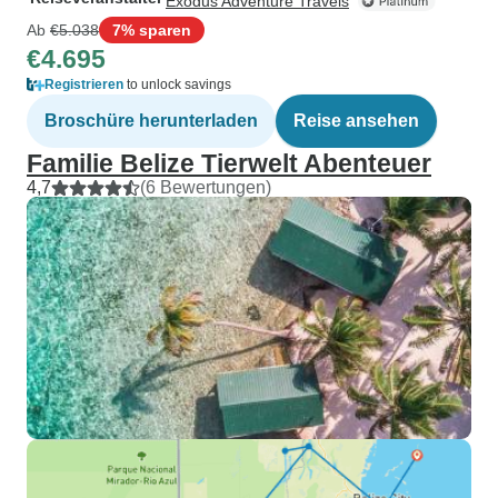
Exodus Adventure Travels
Ab
€5.038
7% sparen
€4.695
Registrieren
to unlock savings
Broschüre herunterladen
Reise ansehen
Familie Belize Tierwelt Abenteuer
4,7
(6 Bewertungen)