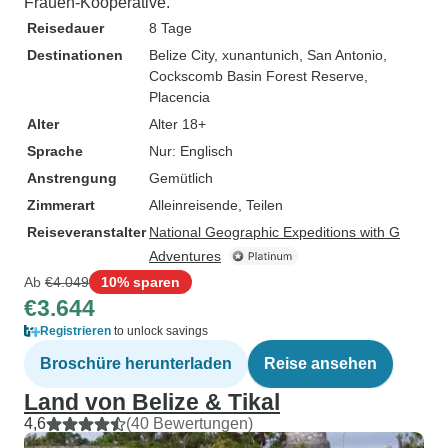
Frauen-Kooperative.
Reisedauer
8 Tage
Destinationen
Belize City
, xunantunich
, San Antonio
,
Cockscomb Basin Forest Reserve
,
Placencia
Alter
Alter 18+
Sprache
Nur: Englisch
Anstrengung
Gemütlich
Zimmerart
Alleinreisende, Teilen
Reiseveranstalter
National Geographic Expeditions with G
Adventures
Ab
€4.049
10% sparen
€3.644
Registrieren
to unlock savings
Broschüre herunterladen
Reise ansehen
Land von Belize & Tikal
4,6
(40 Bewertungen)