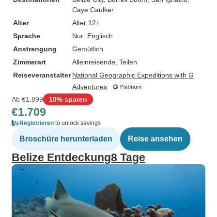
Caye Caulker
Alter
Alter 12+
Sprache
Nur: Englisch
Anstrengung
Gemütlich
Zimmerart
Alleinreisende, Teilen
Reiseveranstalter
National Geographic Expeditions with G
Adventures
Ab
€1.899
10% sparen
€1.709
Registrieren
to unlock savings
Broschüre herunterladen
Reise ansehen
Belize Entdeckung8 Tage