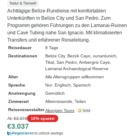
Natur & Tierwelt
Achttägige Belize-Rundreise mit komfortablen
Unterkünften in Belize City und San Pedro. Zum
Programm gehören Führungen zu den Lamanai-Ruinen
und Cave Tubing nahe San Ignacio. Mit klimatisierten
Transfers und erfahrener Reiseleitung.
Reisedauer
8 Tage
Destinationen
Belize City
, Bezirk Cayo
, xunantunich
,
Tikal
, San Pedro
, Ambergris Caye
,
Lamanai Archaeological Reserve
Alter
Alle Altersgruppen willkommen
Sprache
Nur: Englisch, Spanisch
Anstrengung
Gemütlich
Zimmerart
Alleinreisende, Teilen
Reiseveranstalter
Aborigen Tours
Ab
€3.374
10% sparen
€3.037
Registrieren
to unlock savings