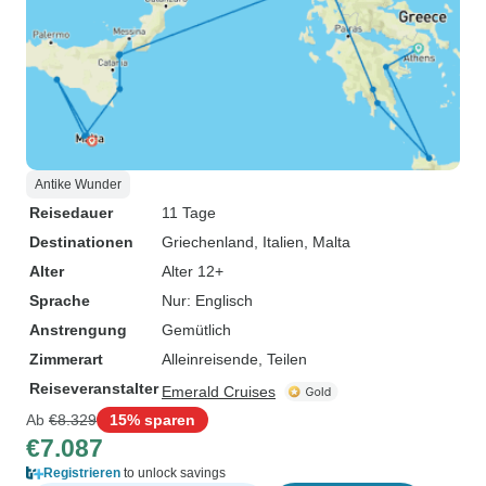
Antike Wunder
Reisedauer
11 Tage
Destinationen
Griechenland
, Italien
, Malta
Alter
Alter 12+
Sprache
Nur: Englisch
Anstrengung
Gemütlich
Zimmerart
Alleinreisende, Teilen
Reiseveranstalter
Emerald Cruises
Ab
€8.329
15% sparen
€7.087
Registrieren
to unlock savings