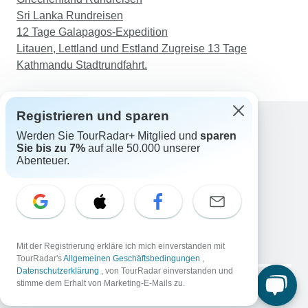
Sri Lanka Rundreisen
12 Tage Galapagos-Expedition
Litauen, Lettland und Estland Zugreise 13 Tage
Kathmandu Stadtrundfahrt.
Registrieren und sparen
Werden Sie TourRadar+ Mitglied und
sparen
Support
Sie bis zu 7%
auf alle 50.000 unserer
Kontakt
Abenteuer.
Deutschland +49 157 3599 5047
Österreich +43 720 116651
Schweiz +41 225 183 195
E-Mail: support@tourradar.com
Sprache auswählen
Mit der Registrierung erkläre ich mich einverstanden mit
EN
DE
ES
FR
NL
TourRadar's
Allgemeinen Geschäftsbedingungen
,
Datenschutzerklärung
, von TourRadar einverstanden und
Copyright © TourRadar. Alle Rechte vorbehalten.
stimme dem Erhalt von Marketing-E-Mails zu.
Impressum
Datenschutzerklärung
Cookies
AGB