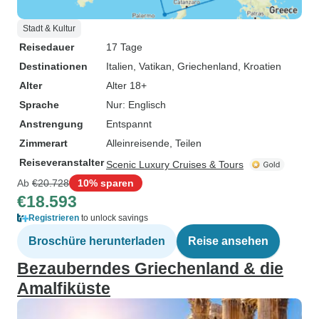
Stadt & Kultur
Reisedauer
17 Tage
Destinationen
Italien
, Vatikan
, Griechenland
, Kroatien
Alter
Alter 18+
Sprache
Nur: Englisch
Anstrengung
Entspannt
Zimmerart
Alleinreisende, Teilen
Reiseveranstalter
Scenic Luxury Cruises & Tours
Ab
€20.728
10% sparen
€18.593
Registrieren
to unlock savings
Broschüre herunterladen
Reise ansehen
Bezauberndes Griechenland & die
Amalfiküste