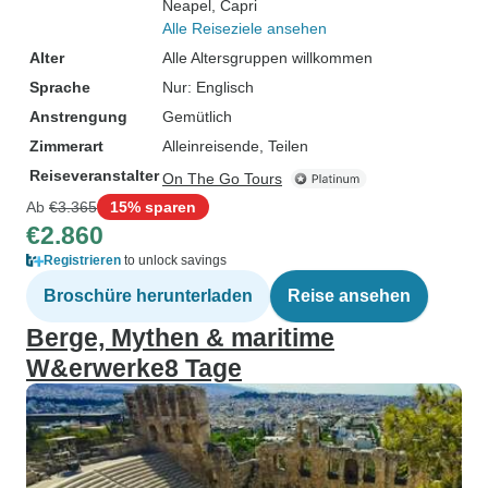
Neapel
, Capri
Alle Reiseziele ansehen
Alter
Alle Altersgruppen willkommen
Sprache
Nur: Englisch
Anstrengung
Gemütlich
Zimmerart
Alleinreisende, Teilen
Reiseveranstalter
On The Go Tours
Ab
€3.365
15% sparen
€2.860
Registrieren
to unlock savings
Broschüre herunterladen
Reise ansehen
Berge, Mythen & maritime
W&erwerke8 Tage