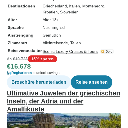
Destinationen
Griechenland
, Italien
, Montenegro
,
Kroatien
, Slowenien
Alter
Alter 18+
Sprache
Nur: Englisch
Anstrengung
Gemütlich
Zimmerart
Alleinreisende, Teilen
Reiseveranstalter
Scenic Luxury Cruises & Tours
Ab
€19.728
15% sparen
€16.678
Registrieren
to unlock savings
Broschüre herunterladen
Reise ansehen
Ultimative Juwelen der griechischen
Inseln, der Adria und der
Amalfiküste