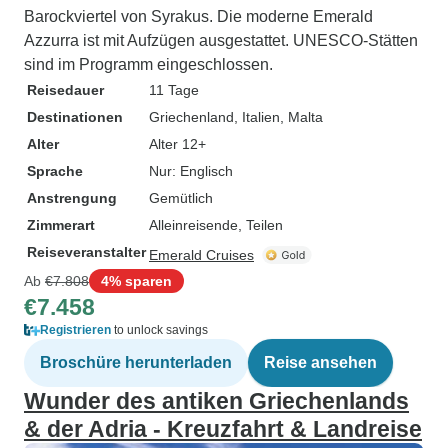
Barockviertel von Syrakus. Die moderne Emerald
Azzurra ist mit Aufzügen ausgestattet. UNESCO-Stätten
sind im Programm eingeschlossen.
Reisedauer
11 Tage
Destinationen
Griechenland
, Italien
, Malta
Alter
Alter 12+
Sprache
Nur: Englisch
Anstrengung
Gemütlich
Zimmerart
Alleinreisende, Teilen
Reiseveranstalter
Emerald Cruises
Ab
€7.808
4% sparen
€7.458
Registrieren
to unlock savings
Broschüre herunterladen
Reise ansehen
Wunder des antiken Griechenlands
& der Adria - Kreuzfahrt & Landreise