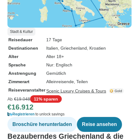
Stadt & Kultur
Reisedauer
17 Tage
Destinationen
Italien
, Griechenland
, Kroatien
Alter
Alter 18+
Sprache
Nur: Englisch
Anstrengung
Gemütlich
Zimmerart
Alleinreisende, Teilen
Reiseveranstalter
Scenic Luxury Cruises & Tours
Ab
€19.048
11% sparen
€16.912
Registrieren
to unlock savings
Broschüre herunterladen
Reise ansehen
Bezauberndes Griechenland & die