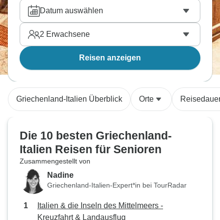
verreisen möchten.
Datum auswählen
2
Erwachsene
Reisen anzeigen
Griechenland-Italien Überblick
Orte
Reisedaue
Die 10 besten Griechenland-
Italien Reisen für Senioren
Zusammengestellt von
Nadine
Griechenland-Italien-Expert*in bei TourRadar
Italien & die Inseln des Mittelmeers -
Kreuzfahrt & Landausflug