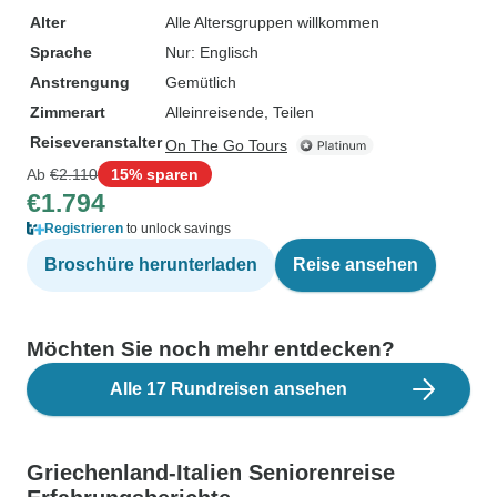
Alter
Alle Altersgruppen willkommen
Sprache
Nur: Englisch
Anstrengung
Gemütlich
Zimmerart
Alleinreisende, Teilen
Reiseveranstalter
On The Go Tours
Ab
€2.110
15% sparen
€1.794
Registrieren
to unlock savings
Broschüre herunterladen
Reise ansehen
Möchten Sie noch mehr entdecken?
Alle 17 Rundreisen ansehen
Griechenland-Italien Seniorenreise