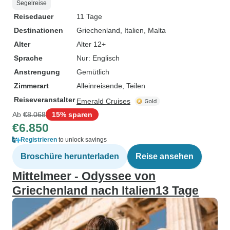
Segelreise
Reisedauer
11 Tage
Destinationen
Griechenland
, Italien
, Malta
Alter
Alter 12+
Sprache
Nur: Englisch
Anstrengung
Gemütlich
Zimmerart
Alleinreisende, Teilen
Reiseveranstalter
Emerald Cruises
Ab
€8.068
15% sparen
€6.850
Registrieren
to unlock savings
Broschüre herunterladen
Reise ansehen
Mittelmeer - Odyssee von
Griechenland nach Italien13 Tage