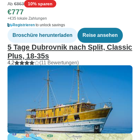
Ab
€863
10% sparen
€777
+€35 lokale Zahlungen
Registrieren
to unlock savings
Broschüre herunterladen
Reise ansehen
5 Tage Dubrovnik nach Split, Classic
Plus, 18-35s
4,2
(11 Bewertungen)