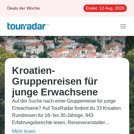
Deals der Woche
Endet:
12 Aug, 2026
Kroatien Rundreisen
/
Junge Erwachsene
Kroatien-
Gruppenreisen für
junge Erwachsene
Auf der Suche nach einer Gruppenreise für junge
Erwachsene? Auf TourRadar findest du 33 Kroatien
Rundreisen für 18- bis 30-Jährige. 943
Erfahrungsberichte lesen, Reiseveranstalter
vergleichen und die passende Reise flexibel
Mehr lesen