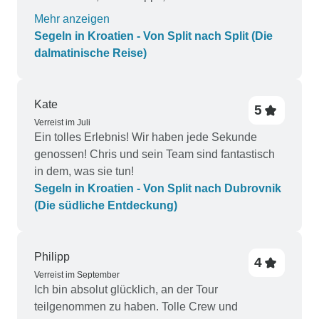
Ausflüge wurden vom Team geplant, so dass
Mehr anzeigen
meine Freunde und ich uns darauf konzentrieren
Segeln in Kroatien - Von Split nach Split (Die
konnten, das wunderschöne Kroatien zu
dalmatinische Reise)
genießen, zu erkunden und Erinnerungen zu
schaffen. Wir werden wieder mit Koda Sail
segeln!
Kate
5
Verreist im Juli
Ein tolles Erlebnis! Wir haben jede Sekunde
genossen! Chris und sein Team sind fantastisch
in dem, was sie tun!
Segeln in Kroatien - Von Split nach Dubrovnik
(Die südliche Entdeckung)
Philipp
4
Verreist im September
Ich bin absolut glücklich, an der Tour
teilgenommen zu haben. Tolle Crew und