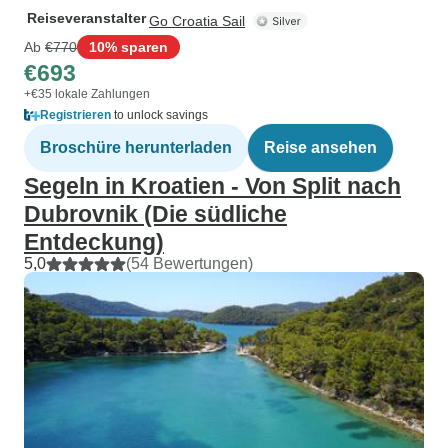
Reiseveranstalter
Go Croatia Sail
Ab
€770
10% sparen
€693
+€35 lokale Zahlungen
Registrieren
to unlock savings
Broschüre herunterladen
Reise ansehen
Segeln in Kroatien - Von Split nach
Dubrovnik (Die südliche
Entdeckung)
5,0
(54 Bewertungen)