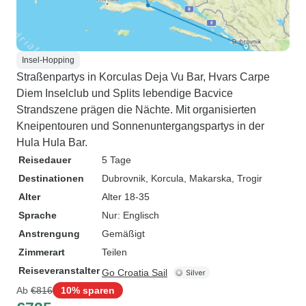
Insel-Hopping
Straßenpartys in Korculas Deja Vu Bar, Hvars Carpe
Diem Inselclub und Splits lebendige Bacvice
Strandszene prägen die Nächte. Mit organisierten
Kneipentouren und Sonnenuntergangspartys in der
Hula Hula Bar.
Reisedauer
5 Tage
Destinationen
Dubrovnik
, Korcula
, Makarska
, Trogir
Alter
Alter 18-35
Sprache
Nur: Englisch
Anstrengung
Gemäßigt
Zimmerart
Teilen
Reiseveranstalter
Go Croatia Sail
Ab
€816
10% sparen