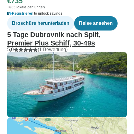
€735
+€35 lokale Zahlungen
Registrieren
to unlock savings
Broschüre herunterladen
Reise ansehen
5 Tage Dubrovnik nach Split,
Premier Plus Schiff, 30-49s
5,0
(1 Bewertung)