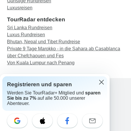
Günstige Rundreisen
Luxusreisen
TourRadar entdecken
Sri Lanka Rundreisen
Luxus Rundreisen
Bhutan, Nepal und Tibet Rundreise
Private 9 Tage Marokko - in die Sahara ab Casablanca
über Chefchaouen und Fes
Von Kuala Lumpur nach Penang
Registrieren und sparen
Werden Sie TourRadar+ Mitglied und
sparen
Support
Sie bis zu 7%
auf alle 50.000 unserer
Kontakt
Abenteuer.
Deutschland +49 157 3599 5047
Österreich +43 720 116651
Schweiz +41 225 183 195
E-Mail: support@tourradar.com