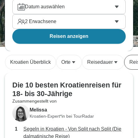
buchen.
Datum auswählen
2
Erwachsene
Reisen anzeigen
Kroatien Überblick
Orte
Reisedauer
Rei
Die 10 besten Kroatienreisen für
18- bis 30-Jährige
Zusammengestellt von
Melissa
Kroatien-Expert*in bei TourRadar
Segeln in Kroatien - Von Split nach Split (Die
dalmatinische Reise)