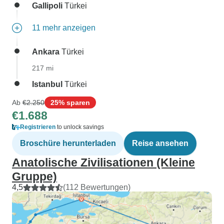
Gallipoli
Türkei
11 mehr anzeigen
Ankara
Türkei
217 mi
Istanbul
Türkei
Ab
€2.250
25% sparen
€1.688
Registrieren
to unlock savings
Broschüre herunterladen
Reise ansehen
Anatolische Zivilisationen (Kleine
Gruppe)
4,5
(112 Bewertungen)