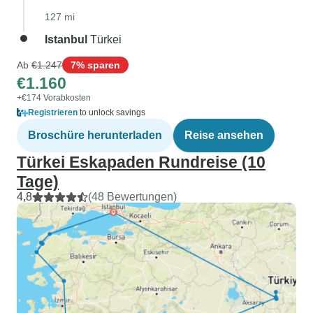
127 mi
Istanbul
Türkei
Ab
€1.247
7% sparen
€1.160
+€174 Vorabkosten
Registrieren
to unlock savings
Broschüre herunterladen
Reise ansehen
Türkei Eskapaden Rundreise (10
Tage)
4,8
(48 Bewertungen)