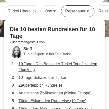
Türkei Überblick
Orte
Reisedauer
Reise
Die 10 besten Rundreisen für 10
Tage
Zusammengestellt von
Steff
Türkei-Expert*in bei TourRadar
10 Tage - Das Beste der Türkei Tour / mit dem
Flugzeug
10 Tage Schätze der Türkei
Zauberteppich Rundreise
Anatolische Zivilisationen (Kleine Gruppe)
Türkei Eskapaden Rundreise (10 Tage)
Türkei: Vom Mittelmeer nach Kappadokien -