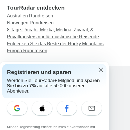
TourRadar entdecken
Australien Rundreisen
Norwegen Rundreisen
8 Tage-Umrah-: Mekka, Medina, Ziyarat, &
Privattransfers nur für muslimische Reisende
Entdecken Sie das Beste der Rocky Mountains
Europa Rundreisen
Registrieren und sparen
Werden Sie TourRadar+ Mitglied und
sparen
Support
Sie bis zu 7%
auf alle 50.000 unserer
Kontakt
Abenteuer.
Deutschland +49 157 3599 5047
Österreich +43 720 116651
Schweiz +41 225 183 195
E-Mail: support@tourradar.com
Sprache auswählen
Mit der Registrierung erkläre ich mich einverstanden mit
EN
DE
ES
FR
NL