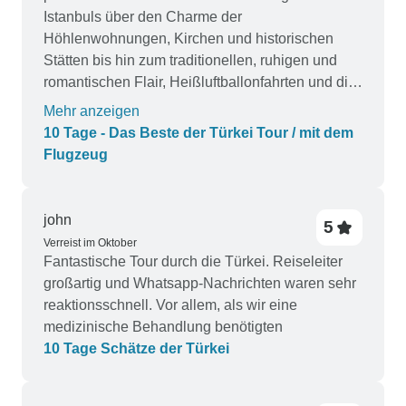
Istanbuls über den Charme der
Höhlenwohnungen, Kirchen und historischen
Stätten bis hin zum traditionellen, ruhigen und
romantischen Flair, Heißluftballonfahrten und die
entspannte Atmosphäre Kappadokiens, bis hin
Mehr anzeigen
zum geschäftigen Ferienort Antalya mit den
10 Tage - Das Beste der Türkei Tour / mit dem
atemberaubenden baulichen Meisterleistungen
Flugzeug
von Perge und Aspendos sowie Wasserfällen
und schließlich zur wunderschönen Hafenstadt
Kuşadası mit dem unglaublichen antiken
john
5
Ephesos und dem Haus der Maria, die eine so
Verreist im Oktober
unglaublich reiche antike Zivilisation und
Fantastische Tour durch die Türkei. Reiseleiter
Geschichte widerspiegeln!!! Ich kann diese Reise
großartig und Whatsapp-Nachrichten waren sehr
wärmstens empfehlen – sie zeigt den
reaktionsschnell. Vor allem, als wir eine
wunderschönen Kontrast zwischen den
medizinische Behandlung benötigten
Menschen, der Kultur, dem Essen und den
10 Tage Schätze der Türkei
abwechslungsreichen Landschaften der Türkei!