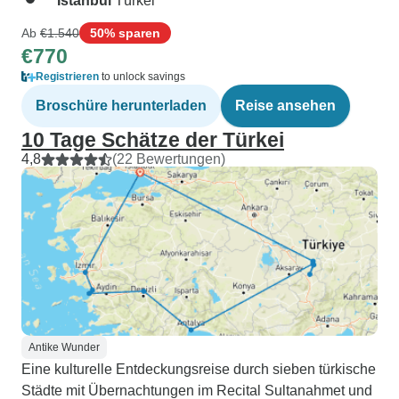
Istanbul
Türkei
Ab
€1.540
50% sparen
€770
Registrieren
to unlock savings
Broschüre herunterladen
Reise ansehen
10 Tage Schätze der Türkei
4,8
(22 Bewertungen)
Antike Wunder
Eine kulturelle Entdeckungsreise durch sieben türkische
Städte mit Übernachtungen im Recital Sultanahmet und