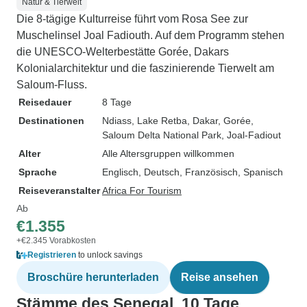
Natur & Tierwelt
Die 8-tägige Kulturreise führt vom Rosa See zur
Muschelinsel Joal Fadiouth. Auf dem Programm stehen
die UNESCO-Welterbestätte Gorée, Dakars
Kolonialarchitektur und die faszinierende Tierwelt am
Saloum-Fluss.
Reisedauer
8 Tage
Destinationen
Ndiass
, Lake Retba
, Dakar
, Gorée
,
Saloum Delta National Park
, Joal-Fadiout
Alter
Alle Altersgruppen willkommen
Sprache
Englisch, Deutsch, Französisch, Spanisch
Reiseveranstalter
Africa For Tourism
Ab
€1.355
+€2.345 Vorabkosten
Registrieren
to unlock savings
Broschüre herunterladen
Reise ansehen
Stämme des Senegal, 10 Tage