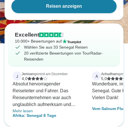
Reisen anzeigen
Excellent
10.000+ Bewertungen auf
Wählen Sie aus 33 Senegal Reisen
20 verifizierte Bewertungen von TourRadar-
Reisenden
Jenivar
•
gereist am Dezember
Achudhan
•
gerei
J
A
4,0
5,0
Absolut hervorragender
Wunderbare, indiv
Reiseleiter und Fahrer. Das
Senegal. Gute K
Reiseunternehmen war auch
Vielen Dank!
unglaublich aufmerksam und
Vom Saloum Flus
Mehr lesen
reagierte auf Nachrichten usw. Die
Fluss - 10 Tage
Afrika: Senegal 8 Tage
Tour selbst war so
abwechslungsreich und