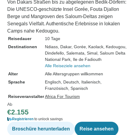
Von Dakars Straßen bis zu abgelegenen Bedik-Dörfern:
Die UNESCO-geschützte Insel Gorée, Fouta Djallon
Berge und Mangroven des Saloum-Deltas zeigen
Senegals Vielfalt. Authentische Erlebnisse in lokalen
Camps nahe Kedougou.
Reisedauer
10 Tage
Destinationen
Ndiass
, Dakar
, Gorée
, Kaolack
, Kedougou
,
Dindefello
, Salemata
, Simal
, Saloum Delta
National Park
, Ile de Fadiouth
Alle Reiseziele ansehen
Alter
Alle Altersgruppen willkommen
Sprache
Englisch, Deutsch, Italienisch,
Französisch, Spanisch
Reiseveranstalter
Africa For Tourism
Ab
€2.155
Registrieren
to unlock savings
Broschüre herunterladen
Reise ansehen