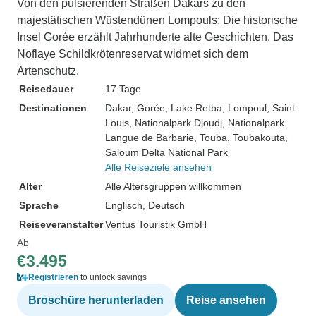
Von den pulsierenden Straßen Dakars zu den
majestätischen Wüstendünen Lompouls: Die historische
Insel Gorée erzählt Jahrhunderte alte Geschichten. Das
Noflaye Schildkrötenreservat widmet sich dem
Artenschutz.
Reisedauer
17 Tage
Destinationen
Dakar
, Gorée
, Lake Retba
, Lompoul
, Saint
Louis
, Nationalpark Djoudj
, Nationalpark
Langue de Barbarie
, Touba
, Toubakouta
,
Saloum Delta National Park
Alle Reiseziele ansehen
Alter
Alle Altersgruppen willkommen
Sprache
Englisch, Deutsch
Reiseveranstalter
Ventus Touristik GmbH
Ab
€3.495
Registrieren
to unlock savings
Broschüre herunterladen
Reise ansehen