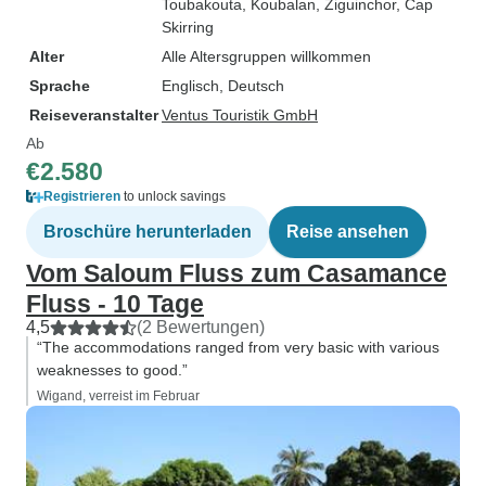
Toubakouta
, Koubalan
, Ziguinchor
, Cap
Skirring
Alter
Alle Altersgruppen willkommen
Sprache
Englisch, Deutsch
Reiseveranstalter
Ventus Touristik GmbH
Ab
€2.580
Registrieren
to unlock savings
Broschüre herunterladen
Reise ansehen
Vom Saloum Fluss zum Casamance
Fluss - 10 Tage
4,5
(2 Bewertungen)
“The accommodations ranged from very basic with various
weaknesses to good.”
Wigand, verreist im Februar