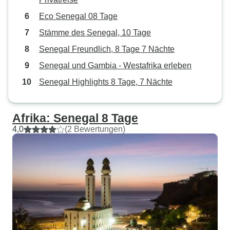
manchmal das Hotel später hätten
Eco Senegal 08 Tage
verlassen können und so ein
Stämme des Senegal, 10 Tage
entspannteres Frühstück gehabt
hätten oder mehr Aktivitäten
Senegal Freundlich, 8 Tage 7 Nächte
während des Tages geplant
Senegal und Gambia - Westafrika erleben
hätten, wenn wir früher abreisen.
Senegal Highlights 8 Tage, 7 Nächte
Insgesamt eine wunderbare
Erfahrung mit einer
außergewöhnlichen
Afrika: Senegal 8 Tage
Kundenbetreuung. Ich würde es
4,0
(2 Bewertungen)
weiterempfehlen.