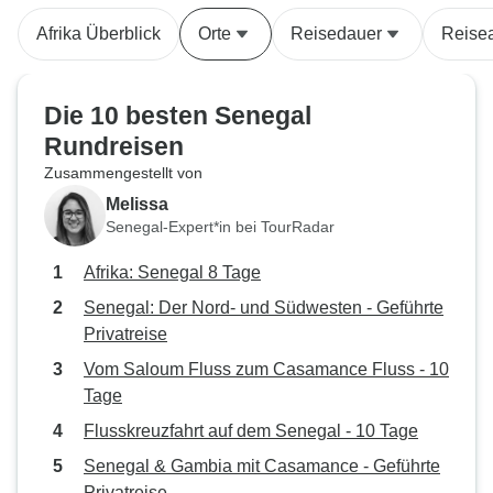
unterhaltsam. Die gesamte Reise
Afrika Überblick
Orte
Reisedauer
Reisea
war ein wirklich
außergewöhnliches Erlebnis. Ich
konnte auch um eine Änderung
Die 10 besten Senegal
der angebotenen Standardtour
Rundreisen
bitten und das war möglich. Ich
Zusammengestellt von
habe diese Flexibilität sehr zu
schätzen gewusst. Es wäre schön
Melissa
gewesen, wenn die Hotels
Senegal-Expert*in bei TourRadar
gestaffelt gewesen wären, so dass
Afrika: Senegal 8 Tage
ein Kunde eine günstigere Option
der unteren Kategorie oder eine
Senegal: Der Nord- und Südwesten - Geführte
Premium-Option hätte wählen
Privatreise
können. Ich weiß allerdings nicht,
Vom Saloum Fluss zum Casamance Fluss - 10
ob das machbar ist. Ich fand auch,
Tage
dass ich viel Zeit zur freien
Flusskreuzfahrt auf dem Senegal - 10 Tage
Verfügung hatte, was ich immer zu
einem gewissen Grad zu schätzen
Senegal & Gambia mit Casamance - Geführte
weiß, obwohl wir vielleicht
Privatreise