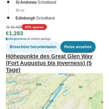
St Andrews
Schottland
30 mi
Edinburgh
Schottland
Ab
€1.425
10% sparen
€1.283
Registrieren
to unlock savings
Broschüre herunterladen
Reise ansehen
Höhepunkte des Great Glen Way
(Fort Augustus bis Inverness) (5
Tage)