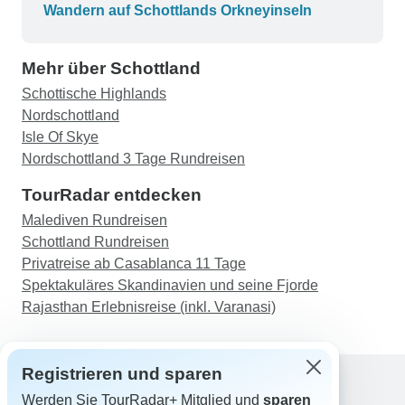
gemacht und mehrere Inseln besucht. Wir haben
Wandern auf Schottlands Orkneyinseln
alle alten neolithischen Stätten gesehen
(unglaublich). Wir haben in wirklich guten
Mehr über Schottland
Restaurants gegessen. All dies geschah ohne
Probleme oder Sorgen, weil Marco alles für uns
Schottische Highlands
arrangiert hat. Wir brauchten uns um nichts zu
Nordschottland
kümmern. Wir machten kilometerlange
Isle Of Skye
Spaziergänge und genossen die Klippen und die
Nordschottland 3 Tage Rundreisen
Meereslandschaft, die Blumen, die Vögel und die
TourRadar entdecken
weite, hügelige Landschaft. Die Gesellschaft
Malediven Rundreisen
(eine Gruppe von 13 Personen) war kompatibel
Schottland Rundreisen
und lustig. Die Fahrten in den Explore! Vans
Privatreise ab Casablanca 11 Tage
waren voller Lachen und Gespräche. Wir werden
Spektakuläres Skandinavien und seine Fjorde
uns bei zukünftigen Plänen auf jeden Fall an
Rajasthan Erlebnisreise (inkl. Varanasi)
diese Gruppe wenden. Danke!!!
Registrieren und sparen
Werden Sie TourRadar+ Mitglied und
sparen