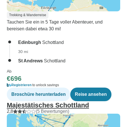
Trekking & Wanderreise
Tauchen Sie ein in 5 Tage voller Abenteuer, und
bereisen dabei etwa 30 mi!
Edinburgh
Schottland
30 mi
St Andrews
Schottland
Ab
€696
Registrieren
to unlock savings
Broschüre herunterladen
Reise ansehen
Majestätisches Schottland
2,8
(5 Bewertungen)