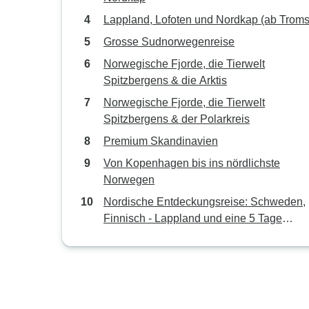
Lappland, Lofoten und Nordkap (ab Troms
Grosse Sudnorwegenreise
Norwegische Fjorde, die Tierwelt
Spitzbergens & die Arktis
Norwegische Fjorde, die Tierwelt
Spitzbergens & der Polarkreis
Premium Skandinavien
Von Kopenhagen bis ins nördlichste
Norwegen
Nordische Entdeckungsreise: Schweden,
Finnisch - Lappland und eine 5 Tage
Kreuzfahrt entlang der norwegischen Küs
(Stockholm nach Bergen) ()