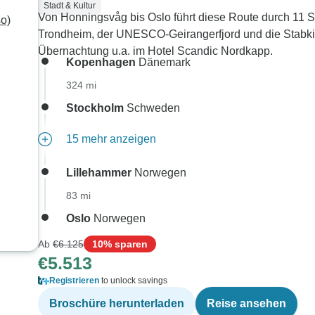
Stadt & Kultur
Von Honningsvåg bis Oslo führt diese Route durch 11 
o)
Trondheim, der UNESCO-Geirangerfjord und die Stabkir
Übernachtung u.a. im Hotel Scandic Nordkapp.
Kopenhagen
Dänemark
324 mi
Stockholm
Schweden
15 mehr anzeigen
Lillehammer
Norwegen
83 mi
Oslo
Norwegen
te
Ab
€6.125
10% sparen
€5.513
Registrieren
to unlock savings
Broschüre herunterladen
Reise ansehen