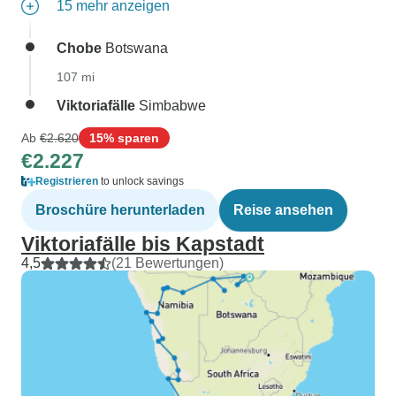
15 mehr anzeigen
Chobe
Botswana
107 mi
Viktoriafälle
Simbabwe
Ab
€2.620
15% sparen
€2.227
Registrieren
to unlock savings
Broschüre herunterladen
Reise ansehen
Viktoriafälle bis Kapstadt
4,5
(21 Bewertungen)