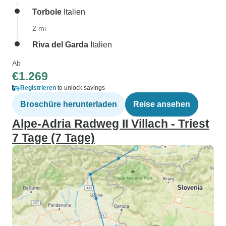
Torbole
Italien
2 mi
Riva del Garda
Italien
Ab
€1.269
Registrieren
to unlock savings
Broschüre herunterladen
Reise ansehen
Alpe-Adria Radweg II Villach - Triest
7 Tage (7 Tage)