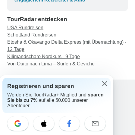
sehr gut und die Empfehlungen für
Essensmöglichkeiten waren hilfreich.
TourRadar entdecken
USA Rundreisen
Schottland Rundreisen
Etosha & Okavango Delta Express (mit Übernachtung) -
12 Tage
Kilimandscharo Nordkurs - 9 Tage
Von Quito nach Lima – Surfen & Ceviche
Registrieren und sparen
Werden Sie TourRadar+ Mitglied und
sparen
Support
Sie bis zu 7%
auf alle 50.000 unserer
Kontakt
Abenteuer.
Deutschland +49 157 3599 5047
Österreich +43 720 116651
Schweiz +41 225 183 195
E-Mail: support@tourradar.com