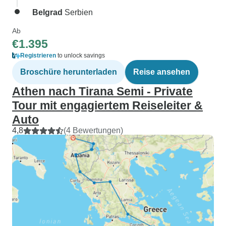
Belgrad
Serbien
Ab
€1.395
Registrieren
to unlock savings
Broschüre herunterladen
Reise ansehen
Athen nach Tirana Semi - Private
Tour mit engagiertem Reiseleiter &
Auto
4,8
(4 Bewertungen)