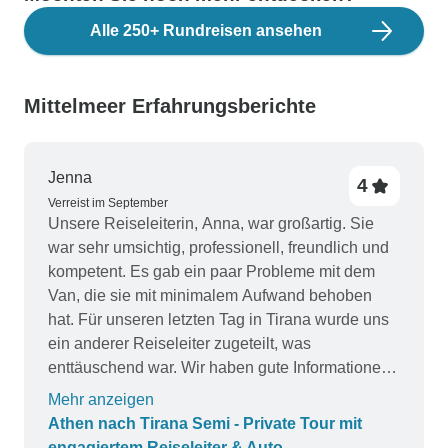
Alle 250+ Rundreisen ansehen
Mittelmeer Erfahrungsberichte
Jenna
4
Verreist im September
Unsere Reiseleiterin, Anna, war großartig. Sie
war sehr umsichtig, professionell, freundlich und
kompetent. Es gab ein paar Probleme mit dem
Van, die sie mit minimalem Aufwand behoben
hat. Für unseren letzten Tag in Tirana wurde uns
ein anderer Reiseleiter zugeteilt, was
enttäuschend war. Wir haben gute Informationen
über Albanien erhalten, hätten uns aber eine
Mehr anzeigen
geführte Tour durch Delphi und das Meteora-
Athen nach Tirana Semi - Private Tour mit
Kloster gewünscht. Die Unterkünfte waren alle
engagiertem Reiseleiter & Auto