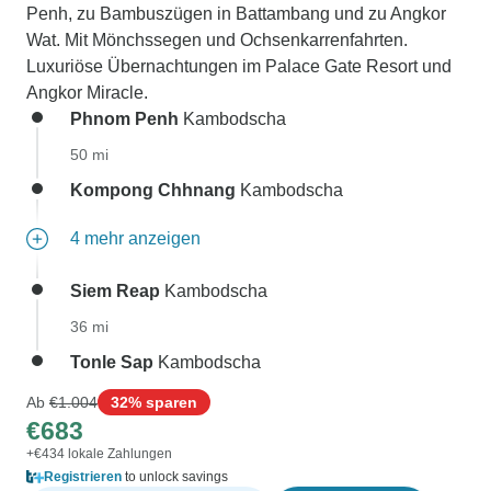
Penh, zu Bambuszügen in Battambang und zu Angkor
Wat. Mit Mönchssegen und Ochsenkarrenfahrten.
Luxuriöse Übernachtungen im Palace Gate Resort und
Angkor Miracle.
Phnom Penh
Kambodscha
50 mi
Kompong Chhnang
Kambodscha
4 mehr anzeigen
Siem Reap
Kambodscha
36 mi
Tonle Sap
Kambodscha
Ab
€1.004
32% sparen
€683
+€434 lokale Zahlungen
Registrieren
to unlock savings