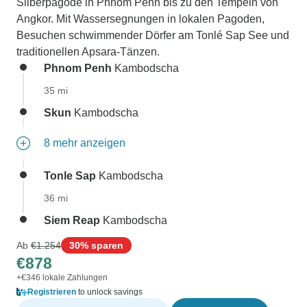
Silberpagode in Phnom Penh bis zu den Tempeln von
Angkor. Mit Wassersegnungen in lokalen Pagoden,
Besuchen schwimmender Dörfer am Tonlé Sap See und
traditionellen Apsara-Tänzen.
Phnom Penh
Kambodscha
35 mi
Skun
Kambodscha
8 mehr anzeigen
Tonle Sap
Kambodscha
36 mi
Siem Reap
Kambodscha
Ab
€1.254
30% sparen
€878
+€346 lokale Zahlungen
Registrieren
to unlock savings