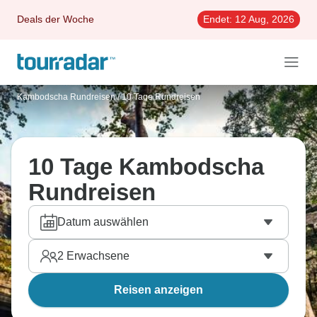
Deals der Woche
Endet:
12 Aug, 2026
Kambodscha Rundreisen
/
10 Tage Rundreisen
10 Tage Kambodscha
Rundreisen
Datum auswählen
2
Erwachsene
Reisen anzeigen