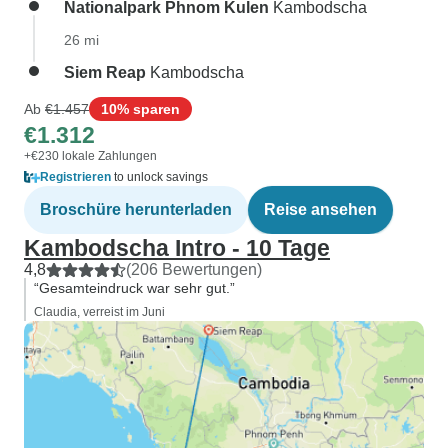
Nationalpark Phnom Kulen
Kambodscha
26 mi
Siem Reap
Kambodscha
Ab
€1.457
10% sparen
€1.312
+€230 lokale Zahlungen
Registrieren
to unlock savings
Broschüre herunterladen
Reise ansehen
Kambodscha Intro - 10 Tage
4,8
(206 Bewertungen)
“Gesamteindruck war sehr gut.”
Claudia, verreist im Juni