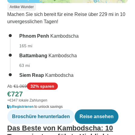
Antike Wunder
Machen Sie sich bereit für eine Reise über 229 mi in 10
unvergesslichen Tagen!
Phnom Penh
Kambodscha
165 mi
Battambang
Kambodscha
63 mi
Siem Reap
Kambodscha
Ab
€1.069
32% sparen
€727
+€347 lokale Zahlungen
Registrieren
to unlock savings
Broschüre herunterladen
Reise ansehen
Das Beste von Kambodscha: 10