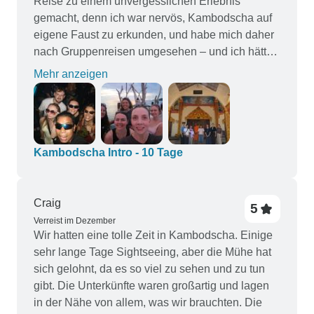
Reise zu einem unvergesslichen Erlebnis
gemacht, denn ich war nervös, Kambodscha auf
eigene Faust zu erkunden, und habe mich daher
nach Gruppenreisen umgesehen – und ich hätte
diese Entscheidung um nichts in der Welt
Mehr anzeigen
geändert! Meine Gruppe war großartig, und das
gesamte Programm war vollgepackt mit lokalen
und umweltfreundlichen Erlebnissen, die ich auf
eigene Faust niemals erlebt hätte.
Kambodscha Intro - 10 Tage
Craig
5
Verreist im Dezember
Wir hatten eine tolle Zeit in Kambodscha. Einige
sehr lange Tage Sightseeing, aber die Mühe hat
sich gelohnt, da es so viel zu sehen und zu tun
gibt. Die Unterkünfte waren großartig und lagen
in der Nähe von allem, was wir brauchten. Die