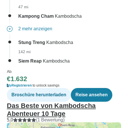
47 mi
Kampong Cham
Kambodscha
2 mehr anzeigen
Stung Treng
Kambodscha
142 mi
Siem Reap
Kambodscha
Ab
€1.632
Registrieren
to unlock savings
Broschüre herunterladen
Reise ansehen
Das Beste von Kambodscha
Abenteuer 10 Tage
5,0
(1 Bewertung)