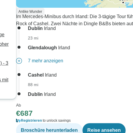
Antike Wunder
Im Mercedes-Minibus durch Irland: Die 3-tägige Tour fü
Rock of Cashel. Zwei Nächte in Dingle B&Bs bieten auth
Dublin
Irland
age
23 mi
Moher
Glendalough
Irland
7 mehr anzeigen
 - 3
Cashel
Irland
 mit
88 mi
Dublin
Irland
Ab
€687
Registrieren
to unlock savings
Broschüre herunterladen
Reise ansehen