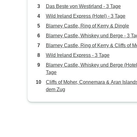
Das Beste von Westirland - 3 Tage
Wild Ireland Express (Hotel) - 3 Tage
Blarney Castle, Ring of Kerry & Dingle
Blarney Castle, Whiskey und Berge - 3 T
Blarney Castle, Ring of Kerry & Cliffs of 
Wild Ireland Express - 3 Tage
Blarney Castle, Whiskey und Berge (Hotel)
Tage
Cliffs of Moher, Connemara & Aran Islands
dem Zug