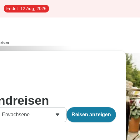
Endet:
12 Aug, 2026
eisen
undreisen
2
Erwachsene
Reisen anzeigen