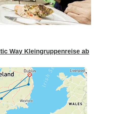
antic Way Kleingruppenreise ab