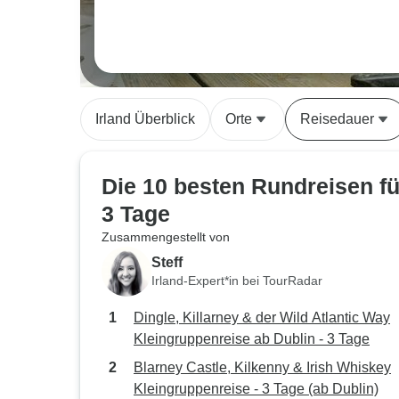
Irland Überblick
Orte
Reisedauer
Die 10 besten Rundreisen fü
3 Tage
Zusammengestellt von
Steff
Irland-Expert*in bei TourRadar
Dingle, Killarney & der Wild Atlantic Way
Kleingruppenreise ab Dublin - 3 Tage
Blarney Castle, Kilkenny & Irish Whiskey
Kleingruppenreise - 3 Tage (ab Dublin)