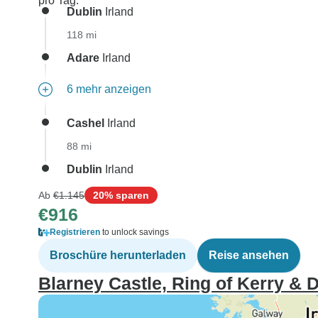
pro Tag.
Dublin
Irland
118 mi
Adare
Irland
6 mehr anzeigen
Cashel
Irland
88 mi
Dublin
Irland
Ab
€1.145
20% sparen
€916
Registrieren
to unlock savings
Broschüre herunterladen
Reise ansehen
Blarney Castle, Ring of Kerry & 