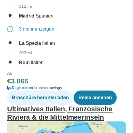
312 mi
Madrid
Spanien
3 mehr anzeigen
La Spezia
Italien
203 mi
Rom
Italien
Ab
€3.066
Registrieren
to unlock savings
Broschüre herunterladen
Reise ansehen
Ultimatives Italien, Französische
Riviera & die Mittelmeerinseln