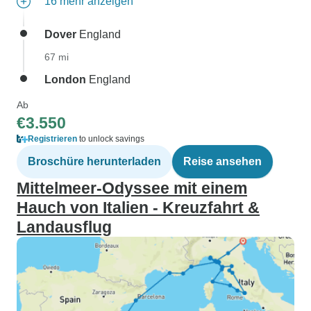
16 mehr anzeigen
Dover
England
67 mi
London
England
Ab
€3.550
Registrieren
to unlock savings
Broschüre herunterladen
Reise ansehen
Mittelmeer-Odyssee mit einem
Hauch von Italien - Kreuzfahrt &
Landausflug