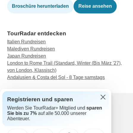
Broschüre herunterladen
Reise ansehen
TourRadar entdecken
Italien Rundreisen
Malediven Rundreisen
Japan Rundreisen
London to Rome Trail (Standard, Winter (Bis März '27),
von London, Klassisch)
Andalusien & Costa del Sol - 8 Tage samstags
Registrieren und sparen
Werden Sie TourRadar+ Mitglied und
sparen
Support
Sie bis zu 7%
auf alle 50.000 unserer
Kontakt
Abenteuer.
Deutschland +49 157 3599 5047
Österreich +43 720 116651