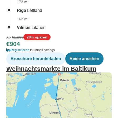
173 mi
Riga
Lettland
162 mi
Vilnius
Litauen
Ab
€1.130
20% sparen
€904
Registrieren
to unlock savings
Broschüre herunterladen
Reise ansehen
Weihnachtsmärkte im Baltikum