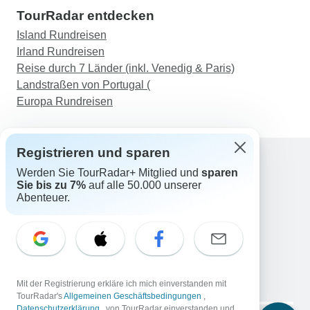
TourRadar entdecken
Island Rundreisen
Irland Rundreisen
Reise durch 7 Länder (inkl. Venedig & Paris)
Landstraßen von Portugal (
Europa Rundreisen
Registrieren und sparen
Werden Sie TourRadar+ Mitglied und
sparen
Support
Sie bis zu 7%
auf alle 50.000 unserer
Kontakt
Abenteuer.
Deutschland +49 157 3599 5047
Österreich +43 720 116651
Schweiz +41 225 183 195
E-Mail: support@tourradar.com
Sprache auswählen
Mit der Registrierung erkläre ich mich einverstanden mit
EN
DE
ES
FR
NL
TourRadar's
Allgemeinen Geschäftsbedingungen
,
Datenschutzerklärung
, von TourRadar einverstanden und