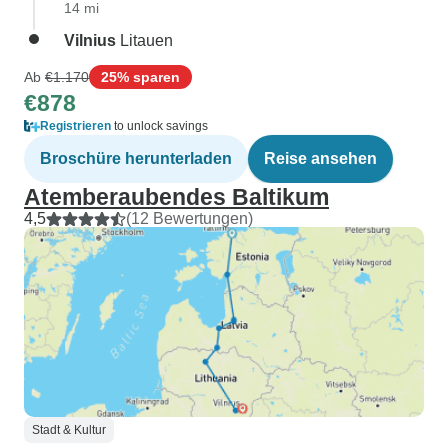
14 mi
Vilnius
Litauen
Ab
€1.170
25% sparen
€878
Registrieren
to unlock savings
Broschüre herunterladen
Reise ansehen
Atemberaubendes Baltikum
4,5
(12 Bewertungen)
Stadt & Kultur