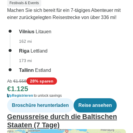
Festivals & Events
Machen Sie sich bereit für ein 7-tägiges Abenteuer mit
einer zurückgelegten Reisestrecke von über 336 mi!
Vilnius
Litauen
162 mi
Riga
Lettland
173 mi
Tallinn
Estland
Ab
€1.558
28% sparen
€1.125
Registrieren
to unlock savings
Broschüre herunterladen
Reise ansehen
Genussreise durch die Baltischen
Staaten (7 Tage)