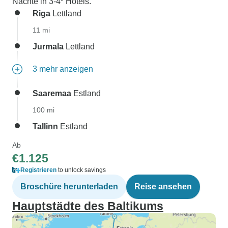
Nächte in 3-4* Hotels.
Riga
Lettland
11 mi
Jurmala
Lettland
3 mehr anzeigen
Saaremaa
Estland
100 mi
Tallinn
Estland
Ab
€1.125
Registrieren
to unlock savings
Broschüre herunterladen
Reise ansehen
Hauptstädte des Baltikums