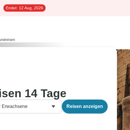
Endet:
12 Aug, 2026
undreisen
isen 14 Tage
2
Erwachsene
Reisen anzeigen