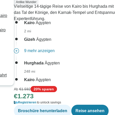
Antike Wunder
Vielseitige 14-tägige Reise von Kairo bis Hurghada mit
das Tal der Könige, den Karnak-Tempel und Entspannun
airo
Expertenführung.
Kairo
Ägypten
airo
2 mi
Gizeh
Ägypten
9 mehr anzeigen
Hurghada
Ägypten
248 mi
ahrt
Kairo
Ägypten
Ab
€1.592
20% sparen
€1.273
Registrieren
to unlock savings
Broschüre herunterladen
Reise ansehen