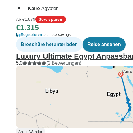
Kairo
Ägypten
Ab
€1.879
30% sparen
€1.315
Registrieren
to unlock savings
Broschüre herunterladen
Reise ansehen
Luxury Ultimate Egypt Anpassba
5,0
(2 Bewertungen)
Antike Wunder