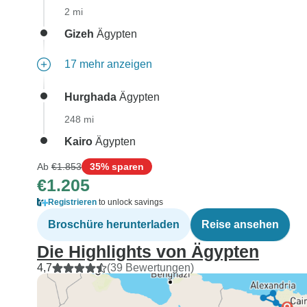
2 mi
Gizeh
Ägypten
17 mehr anzeigen
Hurghada
Ägypten
248 mi
Kairo
Ägypten
Ab
€1.853
35% sparen
€1.205
Registrieren
to unlock savings
Broschüre herunterladen
Reise ansehen
Die Highlights von Ägypten
4,7
(39 Bewertungen)