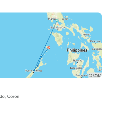
ido
, Coron