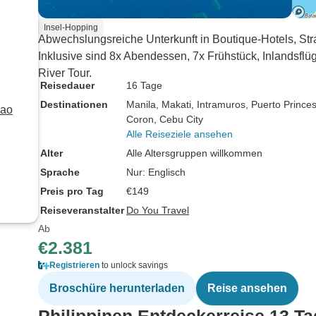
Insel-Hopping
Abwechslungsreiche Unterkunft in Boutique-Hotels, Str
Inklusive sind 8x Abendessen, 7x Frühstück, Inlands
River Tour.
Reisedauer
16 Tage
Destinationen
Manila
, Makati
, Intramuros
, Puerto Prince
gao
Coron
, Cebu City
Alle Reiseziele ansehen
Alter
Alle Altersgruppen willkommen
Sprache
Nur: Englisch
Preis pro Tag
€149
Reiseveranstalter
Do You Travel
Ab
€2.381
Registrieren
to unlock savings
Broschüre herunterladen
Reise ansehen