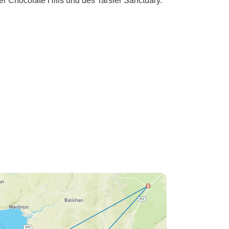
r Chocolate Hills und des Tarsier Sanctuary.