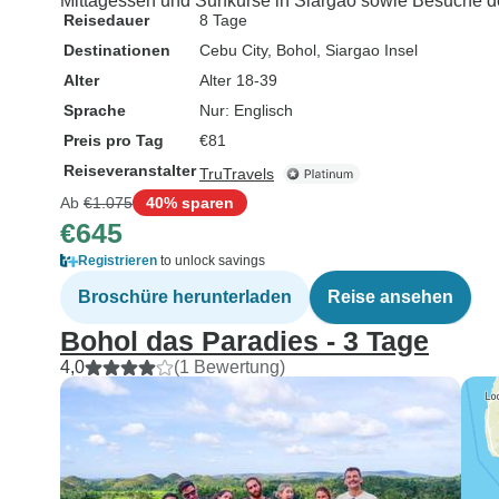
Mittagessen und Surfkurse in Siargao sowie Besuche de
Reisedauer
8 Tage
Destinationen
Cebu City
, Bohol
, Siargao Insel
Alter
Alter 18-39
Sprache
Nur: Englisch
Preis pro Tag
€81
Reiseveranstalter
TruTravels
Ab
€1.075
40% sparen
€645
Registrieren
to unlock savings
Broschüre herunterladen
Reise ansehen
Bohol das Paradies - 3 Tage
4,0
(1 Bewertung)