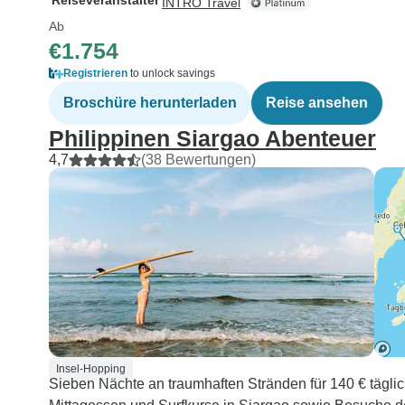
Reiseveranstalter
INTRO Travel
Ab
€1.754
Registrieren
to unlock savings
Broschüre herunterladen
Reise ansehen
Philippinen Siargao Abenteuer
4,7
(38 Bewertungen)
Insel-Hopping
Sieben Nächte an traumhaften Stränden für 140 € täglic