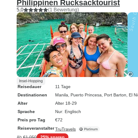
Philippinen Rucksacktourist
5,0
(1 Bewertung)
Insel-Hopping
Reisedauer
11 Tage
Destinationen
Manila
, Puerto Princesa
, Port Barton
, El N
Alter
Alter 18-29
Sprache
Nur: Englisch
Preis pro Tag
€72
Reiseveranstalter
TruTravels
Ab
€1.050
25% sparen