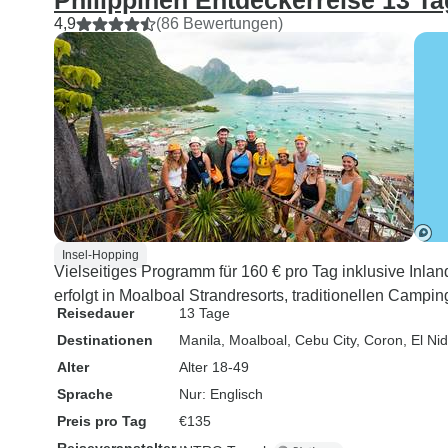
Philippinen Entdeckerreise 13 T
4,9
(86 Bewertungen)
Insel-Hopping
Vielseitiges Programm für 160 € pro Tag inklusive Inla
erfolgt in Moalboal Strandresorts, traditionellen Camp
Reisedauer
13 Tage
Destinationen
Manila
, Moalboal
, Cebu City
, Coron
, El Ni
Alter
Alter 18-49
Sprache
Nur: Englisch
Preis pro Tag
€135