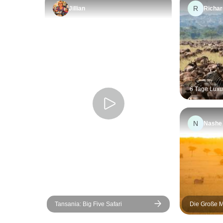
R
Jillian
Richar
6 Tage Luxu
Ngorongoro-S
N
Nashe
Tansania: Big Five Safari
Die Große M
Kenia & Tan