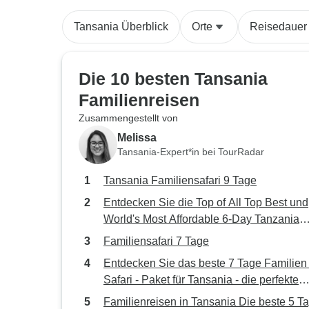
Tansania Überblick
Orte
Reisedauer
Die 10 besten Tansania
Familienreisen
Zusammengestellt von
Melissa
Tansania-Expert*in bei TourRadar
Tansania Familiensafari 9 Tage
Entdecken Sie die Top of All Top Best und
World's Most Affordable 6-Day Tanzania
Family Safari from Arusha ( 2026 & 2027)
Familiensafari 7 Tage
Entdecken Sie das beste 7 Tage Familien 
Safari - Paket für Tansania - die perfekte
Safari in Tansania für Familien zu
Familienreisen in Tansania Die beste 5 T