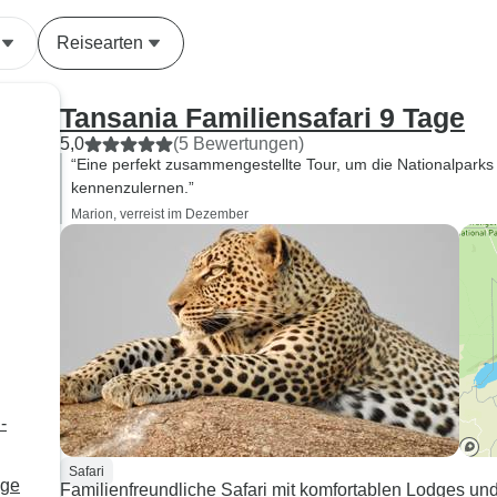
unglaubliche
Reisearten
Die Landsch
war atember
die Geräusch
Tansania Familiensafari 9 Tage
der Nacht w
5,0
(5 Bewertungen)
berauschend
“Eine perfekt zusammengestellte Tour, um die Nationalparks N
kennenzulernen.”
Marion, verreist im Dezember
-
Safari
age
Familienfreundliche Safari mit komfortablen Lodges un