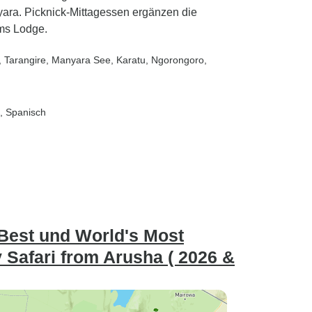
ra. Picknick-Mittagessen ergänzen die
ms Lodge.
, Tarangire
, Manyara See
, Karatu
, Ngorongoro
,
h, Spanisch
 Best und World's Most
 Safari from Arusha ( 2026 &