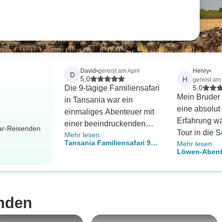
David
•
gereist am April
Henry
•
D
H
5,0
gereist am
Die 9-tägige Familiensafari
5,0
Mein Bruder 
in Tansania war ein
eine absolut
einmaliges Abenteuer mit
Erfahrung w
einer beeindruckenden
dar-Reisenden
Tour in die S
Mehr lesen
Tierwelt, atemberaubenden
Tansania Familiensafari 9
Mehr lesen
Ngorongoro 
Landschaften und
Löwen-Abente
Tage
Manyara! Uns
herzlicher
(inklusive Un
Benson war
Gastfreundschaft. Wir sind
Transport)
außergewöhn
unendlich dankbar für die
freundlich, p
Erinnerungen, die wir auf
nden
und eine toll
dieser Reise geschaffen
Er kannte di
haben und können diese