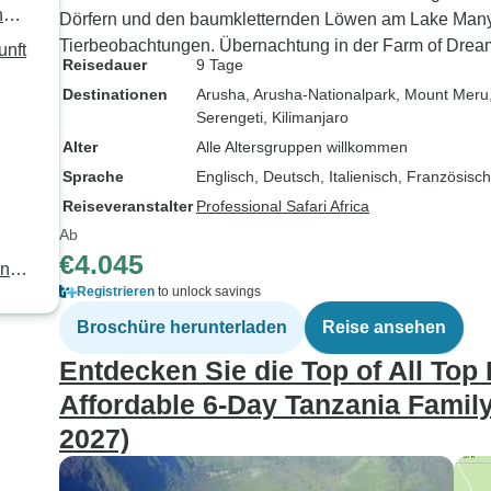
n
Dörfern und den baumkletternden Löwen am Lake Manya
Tierbeobachtungen. Übernachtung in der Farm of Drea
unft
Reisedauer
9 Tage
Destinationen
Arusha
, Arusha-Nationalpark
, Mount Meru
Serengeti
, Kilimanjaro
Alter
Alle Altersgruppen willkommen
Sprache
Englisch, Deutsch, Italienisch, Französisc
Reiseveranstalter
Professional Safari Africa
Ab
€4.045
und
Registrieren
to unlock savings
Broschüre herunterladen
Reise ansehen
Entdecken Sie die Top of All Top
Affordable 6-Day Tanzania Family
2027)