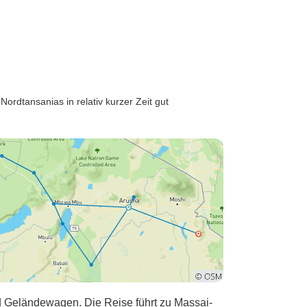
 Erfahrung.
aft rundherum
aubend und
e der Tiere in
aren
.
ordtansanias in relativ kurzer Zeit gut
d Geländewagen. Die Reise führt zu Massai-