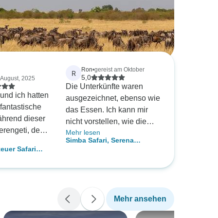
Ron
•
gereist am Oktober
R
5,0
 August, 2025
Die Unterkünfte waren
und ich hatten
ausgezeichnet, ebenso wie
 fantastische
das Essen. Ich kann mir
ährend dieser
nicht vorstellen, wie die
erengeti, den
Mehr lesen
Safaritour besser hätte sein
Simba Safari, Serena
und den Lake
können. Unser Führer war
uer Safari
Lodges
er Reiseleiter
außergewöhnlich und wir
terkunft und
haben ALLE Tiere
lich! Er war
gesehen!
rofessionell
Mehr ansehen
e Begleitung.
e besten