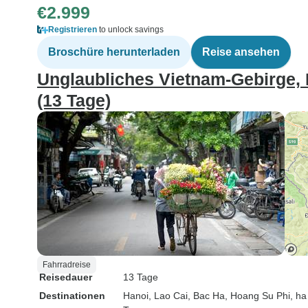
€2.999
Registrieren
to unlock savings
Broschüre herunterladen
Reise ansehen
Unglaubliches Vietnam-Gebirge,
(13 Tage)
Fahrradreise
Reisedauer
13 Tage
Destinationen
Hanoi
, Lao Cai
, Bac Ha
, Hoang Su Phi
, h