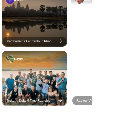
Kambodscha Fahrradtour: Phnom
Penh nach Angkor Wat
David
Mekong Delta 4 Tage Radreise
Radtour Vietnam Saigon - H
E-Bike