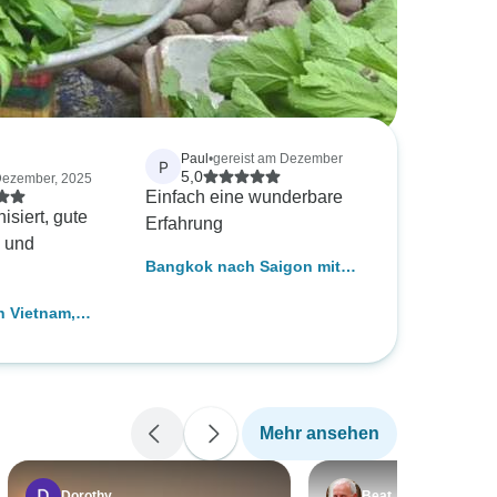
Paul
•
gereist am Dezember
P
5,0
Dezember, 2025
Einfach eine wunderbare
isiert, gute
Erfahrung
n und
Bangkok nach Saigon mit
dem Fahrrad
h Vietnam,
 Thailand
Mehr ansehen
Dorothy
Beat