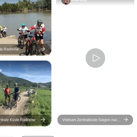
sachkundig, hilfsbereit und
zuvorkommend. Jede der
angebotenen Mahlzeiten in
Vietnam war ausgezeichnet
und wir lernten das Beste
der vietnamesischen Küche
kennen. Die Vorschläge für
ta Radreise
Restaurants in Bangkok,
Siem Reap und den nicht
e
angebotenen Restaurants
in Vietnam waren
ausgezeichnet.
ntrale Küste Radreise
Vietnam Zentralküste:Saigon nach
Hoi An Fahrrad - E - Bike