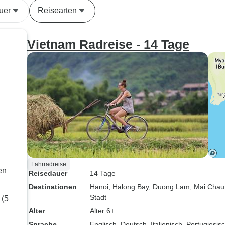
uer
Reisearten
Vietnam Radreise - 14 Tage
Fahrradreise
en
Reisedauer
14 Tage
Destinationen
Hanoi
, Halong Bay
, Duong Lam
, Mai Chau
Stadt
 (5
Alter
Alter 6+
Sprache
Englisch, Deutsch, Italienisch, Portugiesi