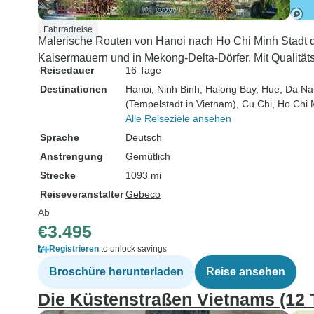
Fahrradreise
Malerische Routen von Hanoi nach Ho Chi Minh Stadt 
Kaisermauern und in Mekong-Delta-Dörfer. Mit Qualitäts
Reisedauer
16 Tage
Destinationen
Hanoi
, Ninh Binh
, Halong Bay
, Hue
, Da N
(Tempelstadt in Vietnam)
, Cu Chi
, Ho Chi 
Alle Reiseziele ansehen
Sprache
Deutsch
Anstrengung
Gemütlich
Strecke
1093 mi
Reiseveranstalter
Gebeco
Ab
€3.495
Registrieren
to unlock savings
Broschüre herunterladen
Reise ansehen
Die Küstenstraßen Vietnams (12 