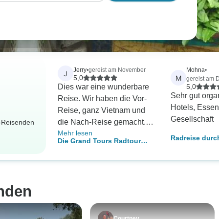
Jerry
•
gereist am November
Mohna
•
J
M
5,0
gereist am 
Dies war eine wunderbare
5,0
Sehr gut organ
Reise. Wir haben die Vor-
Hotels, Esse
Reise, ganz Vietnam und
Gesellschaft
die Nach-Reise gemacht.
r-Reisenden
Mehr lesen
Sie hätte nicht besser
Radreise durc
Die Grand Tours Radtour
geplant und organisiert
Kambodscha &
durch drei Länder
werden können. Wir
Indochinas
wurden genau wie
versprochen an jedem Ort
nden
abgeholt und zum
Abfahrtsort gebracht. Die
Reiseleiter waren
Courtney