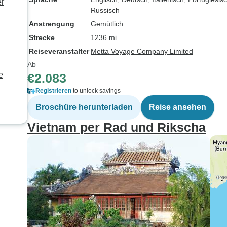
er
Russisch
Anstrengung
Gemütlich
Strecke
1236 mi
Reiseveranstalter
Metta Voyage Company Limited
Ab
e
€2.083
Registrieren
to unlock savings
Broschüre herunterladen
Reise ansehen
Vietnam per Rad und Rikscha