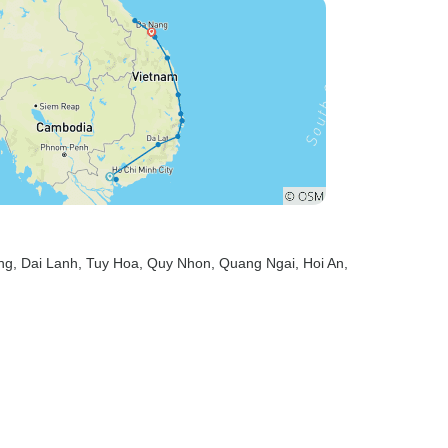
ng
, Dai Lanh
, Tuy Hoa
, Quy Nhon
, Quang Ngai
, Hoi An
,