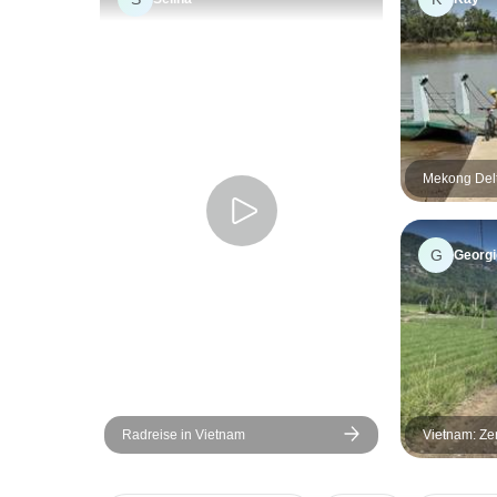
Mekong Del
G
Georgi
Radreise in Vietnam
Vietnam: Ze