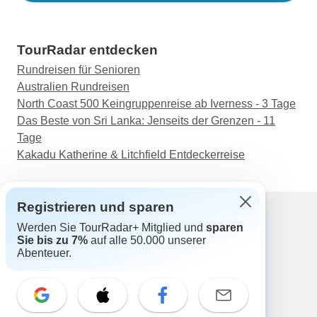
TourRadar entdecken
Rundreisen für Senioren
Australien Rundreisen
North Coast 500 Keingruppenreise ab Iverness - 3 Tage
Das Beste von Sri Lanka: Jenseits der Grenzen - 11
Tage
Kakadu Katherine & Litchfield Entdeckerreise
Registrieren und sparen
Werden Sie TourRadar+ Mitglied und
sparen
Support
Sie bis zu 7%
auf alle 50.000 unserer
Kontakt
Abenteuer.
Deutschland +49 157 3599 5047
Österreich +43 720 116651
Schweiz +41 225 183 195
E-Mail: support@tourradar.com