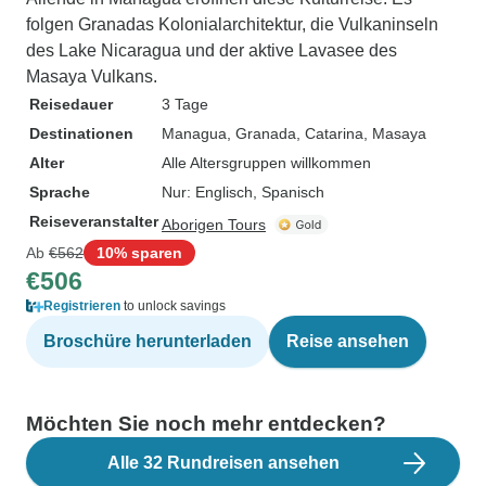
folgen Granadas Kolonialarchitektur, die Vulkaninseln
des Lake Nicaragua und der aktive Lavasee des
Masaya Vulkans.
Reisedauer
3 Tage
Destinationen
Managua
, Granada
, Catarina
, Masaya
Alter
Alle Altersgruppen willkommen
Sprache
Nur: Englisch, Spanisch
Reiseveranstalter
Aborigen Tours
Ab
€562
10% sparen
€506
Registrieren
to unlock savings
Broschüre herunterladen
Reise ansehen
Möchten Sie noch mehr entdecken?
Alle 32 Rundreisen ansehen