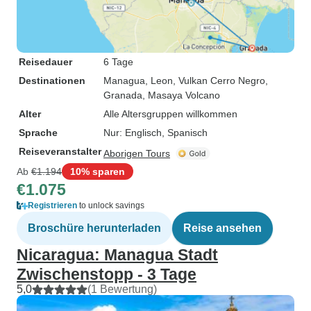
Reisedauer
6 Tage
Destinationen
Managua
, Leon
, Vulkan Cerro Negro
,
Granada
, Masaya Volcano
Alter
Alle Altersgruppen willkommen
Sprache
Nur: Englisch, Spanisch
Reiseveranstalter
Aborigen Tours
Ab
€1.194
10% sparen
€1.075
Registrieren
to unlock savings
Broschüre herunterladen
Reise ansehen
Nicaragua: Managua Stadt
Zwischenstopp - 3 Tage
5,0
(1 Bewertung)