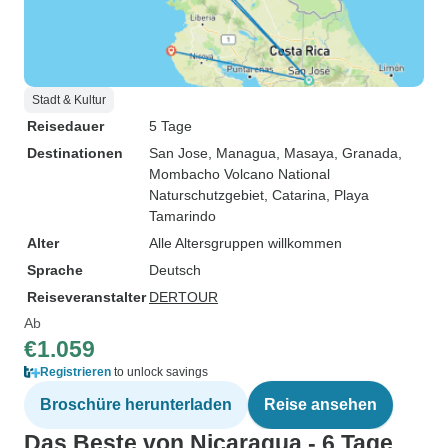
Stadt & Kultur
Reisedauer
5 Tage
Destinationen
San Jose
, Managua
, Masaya
, Granada
,
Mombacho Volcano National
Naturschutzgebiet
, Catarina
, Playa
Tamarindo
Alter
Alle Altersgruppen willkommen
Sprache
Deutsch
Reiseveranstalter
DERTOUR
Ab
€1.059
Registrieren
to unlock savings
Broschüre herunterladen
Reise ansehen
Das Beste von Nicaragua - 6 Tage