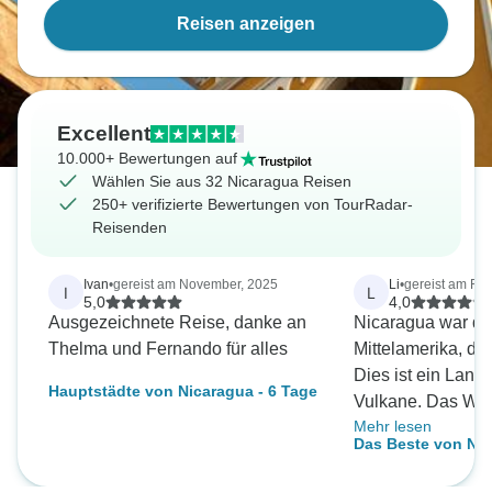
Reisen anzeigen
Excellent
10.000+ Bewertungen auf
Wählen Sie aus 32 Nicaragua Reisen
250+ verifizierte Bewertungen von TourRadar-
Reisenden
Ivan
•
gereist am November, 2025
Li
•
gereist am Feb
I
L
5,0
4,0
Ausgezeichnete Reise, danke an
Nicaragua war das
Thelma und Fernando für alles
Mittelamerika, da
Dies ist ein Land
Hauptstädte von Nicaragua - 6 Tage
Vulkane. Das Wet
Mehr lesen
perfekt für einen
Das Beste von Nic
Mischung aus Ge
Landschaft. Um d