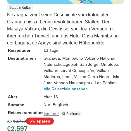
Stadt & Kultur
Nicaragua zeigt seine Geschichte vom kolonialen
Granada bis zu Leóns revolutionären Stätten. Der
Masaya Vulkan, die Gewässer von Juan Venado mit
ihrer reichen Tierwelt und das Hotel Casa Marimba an
der Laguna de Apoyo sind weitere Höhepunkte.
Reisedauer
13 Tage
Destinationen
Granada
, Mombacho Volcano National
Naturschutzgebiet
, San Jorge
, Ometepe
,
Vulkanreservat Concepción
, Vulkan
Maderas
, Leon
, Vulkan Cerro Negro
, Isla
Juan Venado Nationalpark
, Las Penitas
Alle Reiseziele ansehen
Alter
Alter 16+
Sprache
Nur: Englisch
Reiseveranstalter
Explore!
Ab
€2.750
6% sparen
€2.597