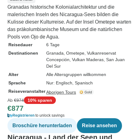
Granadas historische Kolonialarchitektur und die
malerischen Inseln des Nicaragua-Sees bilden die
Kulisse dieser Kulturreise. Auf der Insel Ometepe warten
das präkolumbianische Museum und die natürlichen
Pools von Ojo de Agua.
Reisedauer
6 Tage
Destinationen
Granada
, Ometepe
, Vulkanreservat
Concepción
, Vulkan Maderas
, San Juan
Del Sur
Alter
Alle Altersgruppen willkommen
Sprache
Nur: Englisch, Spanisch
Reiseveranstalter
Aborigen Tours
Ab
€974
10% sparen
€877
Registrieren
to unlock savings
Broschüre herunterladen
Reise ansehen
Nicaragua - Land der Seen und