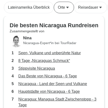
verlängern, besuc
Lateinamerika Überblick
Orte
Reisedauer
Managua und Leo
Faust. Unser Hotel in San Juan del
Sur liegt in einer 
Die besten Nicaragua Rundreisen
Gegend und an 
Zusammengestellt von
war es sehr laut.
Nina
Musikgeräuschen s
Nicaragua-Expert*in bei TourRadar
es besser vermei
Wochenende in d
Seen, Vulkane und unberührte Natur
übernachten.
8 Tage „Nicaraguas Schmuck“
Stippvisite Nicaragua
Das Beste von Nicaragua - 6 Tage
Nicaragua - Land der Seen und Vulkane
Hauptstädte von Nicaragua - 6 Tage
Nicaragua: Managua Stadt Zwischenstopp - 3
Tage