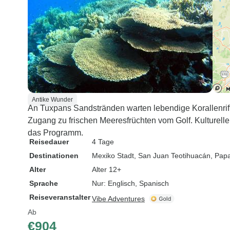
Antike Wunder
An Tuxpans Sandstränden warten lebendige Korallenriffe
Zugang zu frischen Meeresfrüchten vom Golf. Kulture
das Programm.
Reisedauer
4 Tage
Destinationen
Mexiko Stadt
, San Juan Teotihuacán
, Pap
Alter
Alter 12+
Sprache
Nur: Englisch, Spanisch
Reiseveranstalter
Vibe Adventures
Ab
€904