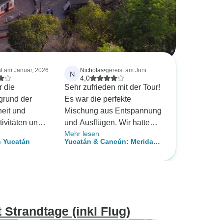
st am Januar, 2026
Nicholas
•
gereist am Juni
N
4,0
 die
Sehr zufrieden mit der Tour!
grund der
Es war die perfekte
eit und
Mischung aus Entspannung
tivitäten und
und Ausflügen. Wir hatten
Mehr lesen
hischen und
eine tolle Gruppe. Kevin
n Yucatán
Yucatán & Cancún: Merida,
den CEOs
war der beste CEO, den
Maya-Ruinen & Strandleben
dings war die
man sich wünschen kann.
n geringerem
rwartet.
Strandtage (inkl Flug)