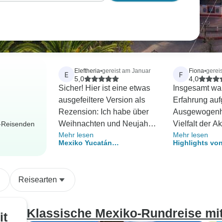
Eleftheria
•
gereist am Januar
Fiona
•
gerei
E
F
5,0
4,0
Sicher! Hier ist eine etwas
Insgesamt war
ausgefeiltere Version als
Erfahrung auf
Rezension: Ich habe über
Ausgewogenh
Weihnachten und Neujahr
Vielfalt der Ak
r-Reisenden
Mehr lesen
Mehr lesen
meine erste Gruppenreise
eines sympat
Mexiko Yucatán
Highlights vo
nach Mexiko gemacht, und
unterstützen
Erlebnisreise
sie war absolut
positiv. Aller
unvergesslich! Ich war
Unterkunft vo
Reisearten
anfangs etwas nervös, aber
Standard als e
von dem Moment an, als ich
unseren Reiseleiter Luis
Klassische Mexiko‑Rundreise mit 
it
kennenlernte, fühlte ich