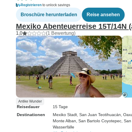
Registrieren
to unlock savings
Broschüre herunterladen
Reise ansehen
Mexiko Abenteuerreise 15T/14N (
1,0
(1 Bewertung)
Antike Wunder
Reisedauer
15 Tage
Destinationen
Mexiko Stadt
, San Juan Teotihuacán
, Oax
Monte Alban
, San Bartolo Coyotepec
, San
Wasserfälle