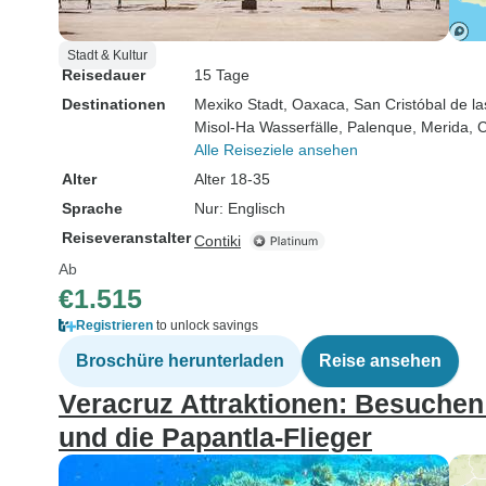
buchen, zögern Sie nicht -
buchen Sie sie jetzt! Es war
Stadt & Kultur
wirklich die beste Zeit
Reisedauer
15 Tage
meines Lebens und wenn
Destinationen
Mexiko Stadt
, Oaxaca
, San Cristóbal de l
ich wieder nach Mexiko
Misol-Ha Wasserfälle
, Palenque
, Merida
, 
komme, werde ich mich auf
Alle Reiseziele ansehen
jeden Fall wieder an Luis
Alter
Alter 18-35
wenden. Er ist zweifellos
Sprache
Nur: Englisch
der beste Reiseleiter, den
Reiseveranstalter
Contiki
man sich wünschen kann!
Ab
€1.515
Registrieren
to unlock savings
Broschüre herunterladen
Reise ansehen
Veracruz Attraktionen: Besuchen
und die Papantla-Flieger