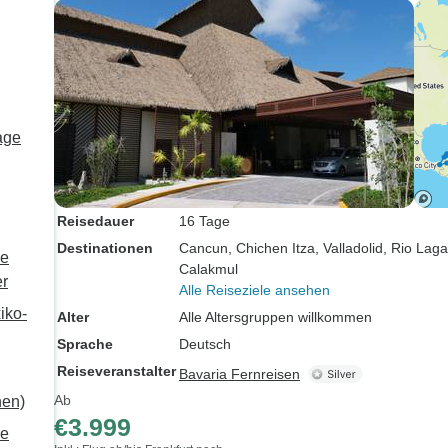
mich vollkommen wohl. Er
war mehr wie ein Freund
als ein Reiseleiter und
seine warme Persönlichkeit
machte die ganze
age
Erfahrung angenehm und
angenehm. Luis vermittelte
uns nicht nur faszinierende
Einblicke in die
Reisedauer
16 Tage
mexikanische Kultur,
Destinationen
Cancun
, Chichen Itza
, Valladolid
, Rio Laga
ke
sondern gab uns auch
Calakmul
er
wertvolle Lebensweisheiten
Alle Reiseziele ansehen
mit auf den Weg, die ich
iko-
Alter
Alle Altersgruppen willkommen
mitnehmen werde. Seine
Sprache
Deutsch
Essensempfehlungen
Reiseveranstalter
Bavaria Fernreisen
waren genau richtig und wir
Ab
nen)
wussten immer, wo wir in
€3.999
unserer Freizeit ein
re