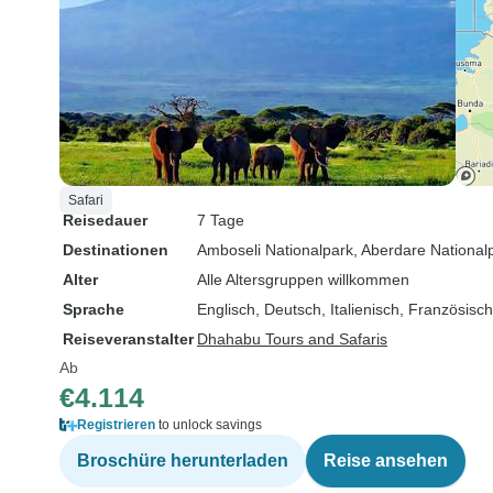
Safari
Reisedauer
7 Tage
Destinationen
Amboseli Nationalpark
, Aberdare National
Alter
Alle Altersgruppen willkommen
Sprache
Englisch, Deutsch, Italienisch, Französisch
Reiseveranstalter
Dhahabu Tours and Safaris
Ab
€4.114
Registrieren
to unlock savings
Broschüre herunterladen
Reise ansehen