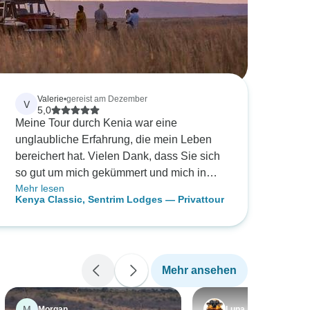
Valerie
•
gereist am Dezember
V
5,0
Meine Tour durch Kenia war eine
unglaubliche Erfahrung, die mein Leben
bereichert hat. Vielen Dank, dass Sie sich
so gut um mich gekümmert und mich in
Mehr lesen
Sicherheit gebracht haben.
Kenya Classic, Sentrim Lodges — Privattour
Mehr ansehen
M
Morgan
Luna