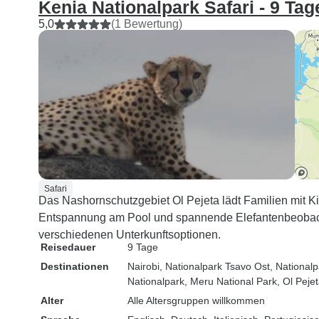
Kenia Nationalpark Safari - 9 Tag
5,0
(1 Bewertung)
Safari
Das Nashornschutzgebiet Ol Pejeta lädt Familien mit K
Entspannung am Pool und spannende Elefantenbeobach
verschiedenen Unterkunftsoptionen.
Reisedauer
9 Tage
Destinationen
Nairobi
, Nationalpark Tsavo Ost
, National
Nationalpark
, Meru National Park
, Ol Peje
Alter
Alle Altersgruppen willkommen