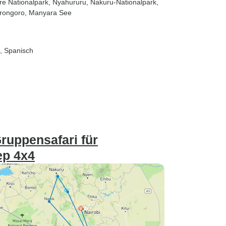
re Nationalpark
, Nyahururu
, Nakuru-Nationalpark
,
rongoro
, Manyara See
h, Spanisch
ruppensafari für
ep 4x4