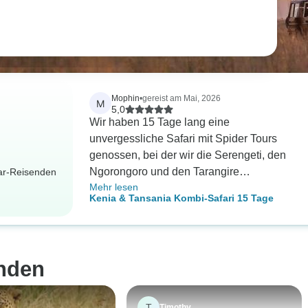
Mophin
•
gereist am Mai, 2026
M
5,0
Wir haben 15 Tage lang eine
unvergessliche Safari mit Spider Tours
genossen, bei der wir die Serengeti, den
Ngorongoro und den Tarangire
dar-Reisenden
Mehr lesen
Nationalpark erkundet haben. masai mara,
Kenia & Tansania Kombi-Safari 15 Tage
amboseli und andere Der Reiseleiter war
sehr professionell, höflich und
kenntnisreich; und dank ihm haben wir
während der Tour viele Wildtiere gesehen.
nden
Die Tour war von Anfang bis Ende perfekt
geplant. Wir waren 4 Personen, die aus
Kanada kamen, und die Safari hat alle
T
Timothy