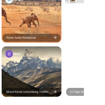
Kenia Safari Rundreise
Oliver
Mount Kenia Umrundung Trekking
10 Tage Budget-Luxus-Safar
über Sirimon Chogoria Routen (5
Masai Mara Kenia - Wildlife
Tage)
Strand