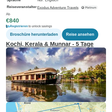
Sprache
Nur: Englisch
Reiseveranstalter
Exodus Adventure Travels
Ab
€840
Registrieren
to unlock savings
Broschüre herunterladen
Reise ansehen
Kochi, Kerala & Munnar - 5 Tage