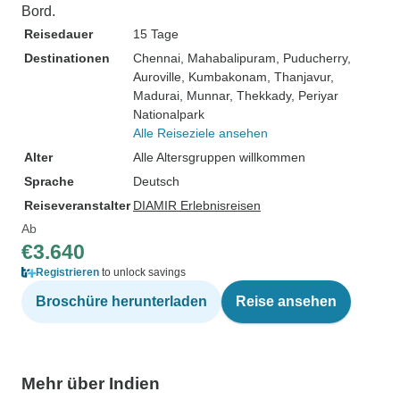
Bord.
Reisedauer
15 Tage
Destinationen
Chennai
, Mahabalipuram
, Puducherry
,
Auroville
, Kumbakonam
, Thanjavur
,
Madurai
, Munnar
, Thekkady
, Periyar
Nationalpark
Alle Reiseziele ansehen
Alter
Alle Altersgruppen willkommen
Sprache
Deutsch
Reiseveranstalter
DIAMIR Erlebnisreisen
Ab
€3.640
Registrieren
to unlock savings
Broschüre herunterladen
Reise ansehen
Mehr über Indien