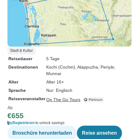
Stadt & Kultur
Reisedauer
5 Tage
Destinationen
Kochi (Cochin)
, Alappuzha
, Periyār
,
Munnar
Alter
Alter 16+
Sprache
Nur: Englisch
Reiseveranstalter
On The Go Tours
Ab
€655
Registrieren
to unlock savings
Broschüre herunterladen
Reise ansehen