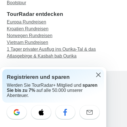
Bootstour
TourRadar entdecken
Europa Rundreisen
Kroatien Rundreisen
Norwegen Rundreisen
Vietnam Rundreisen
1 Tager privater Ausflug ins Ourika-Tal & das
Atlasgebirge & Kasbah bab Ourika
Registrieren und sparen
Werden Sie TourRadar+ Mitglied und
sparen
Support
Sie bis zu 7%
auf alle 50.000 unserer
Kontakt
Abenteuer.
Deutschland +49 157 3599 5047
Österreich +43 720 116651
Schweiz +41 225 183 195
E-Mail: support@tourradar.com
Sprache auswählen