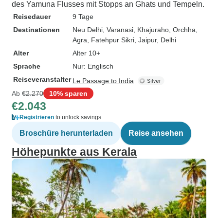
des Yamuna Flusses mit Stopps an Ghats und Tempeln.
Reisedauer
9 Tage
Destinationen
Neu Delhi
, Varanasi
, Khajuraho
, Orchha
,
Agra
, Fatehpur Sikri
, Jaipur
, Delhi
Alter
Alter 10+
Sprache
Nur: Englisch
Reiseveranstalter
Le Passage to India
Ab
€2.270
10% sparen
€2.043
Registrieren
to unlock savings
Broschüre herunterladen
Reise ansehen
Höhepunkte aus Kerala