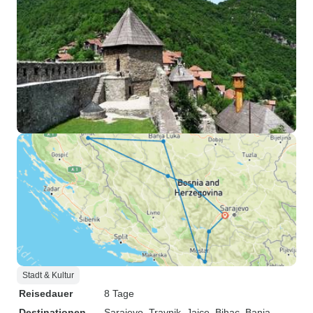
Stadt & Kultur
Reisedauer
8 Tage
Destinationen
Sarajevo
, Travnik
, Jajce
, Bihac
, Banja