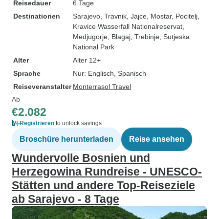
Reisedauer
6 Tage
Destinationen
Sarajevo
, Travnik
, Jajce
, Mostar
, Pocitelj
,
Kravice Wasserfall Nationalreservat
,
Medjugorje
, Blagaj
, Trebinje
, Sutjeska
National Park
Alter
Alter 12+
Sprache
Nur: Englisch, Spanisch
Reiseveranstalter
Monterrasol Travel
Ab
€2.082
Registrieren
to unlock savings
Broschüre herunterladen
Reise ansehen
Wundervolle Bosnien und
Herzegowina Rundreise - UNESCO-
Stätten und andere Top-Reiseziele
ab Sarajevo - 8 Tage