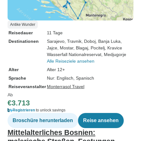
Antike Wunder
Reisedauer
11 Tage
Destinationen
Sarajevo
, Travnik
, Doboj
, Banja Luka
,
Jajce
, Mostar
, Blagaj
, Pocitelj
, Kravice
Wasserfall Nationalreservat
, Medjugorje
Alle Reiseziele ansehen
Alter
Alter 12+
Sprache
Nur: Englisch, Spanisch
Reiseveranstalter
Monterrasol Travel
Ab
€3.713
Registrieren
to unlock savings
Broschüre herunterladen
Reise ansehen
Mittelalterliches Bosnien: