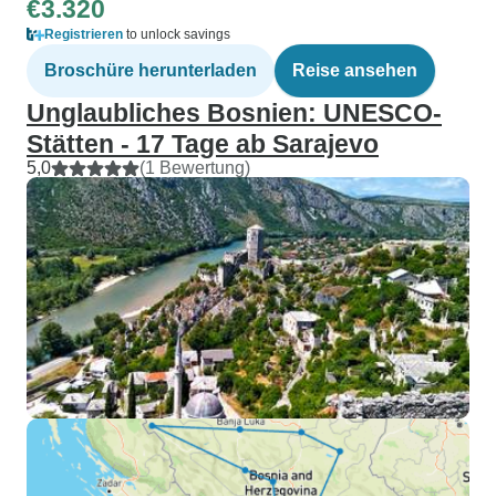
€3.320
Registrieren
to unlock savings
Broschüre herunterladen
Reise ansehen
Unglaubliches Bosnien: UNESCO-
Stätten - 17 Tage ab Sarajevo
5,0
(1 Bewertung)