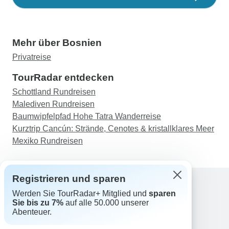
Mehr über Bosnien
Privatreise
TourRadar entdecken
Schottland Rundreisen
Malediven Rundreisen
Baumwipfelpfad Hohe Tatra Wanderreise
Kurztrip Cancún: Strände, Cenotes & kristallklares Meer
Mexiko Rundreisen
Registrieren und sparen
Werden Sie TourRadar+ Mitglied und
sparen
Support
Sie bis zu 7%
auf alle 50.000 unserer
Kontakt
Abenteuer.
Deutschland +49 157 3599 5047