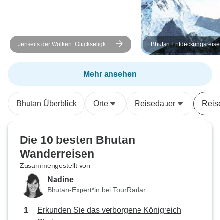
Jenseits der Wolken: Glückseligkeit
Bhutan Entdeckungsreise 
in Bhutan finden
tägigem Chelela Trekking
Mehr ansehen
Bhutan Überblick
Orte
Reisedauer
Reis
Die 10 besten Bhutan
Wanderreisen
Zusammengestellt von
Nadine
Bhutan-Expert*in bei TourRadar
Erkunden Sie das verborgene Königreich