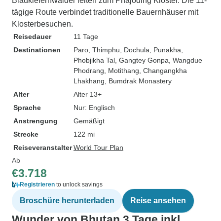
Blaukiefernwälder leiten zum Phajoding Kloster. Die 11-
tägige Route verbindet traditionelle Bauernhäuser mit
Klosterbesuchen.
Reisedauer
11 Tage
Destinationen
Paro
, Thimphu
, Dochula
, Punakha
,
Phobjikha Tal
, Gangtey Gonpa
, Wangdue
Phodrang
, Motithang
, Changangkha
Lhakhang
, Bumdrak Monastery
Alter
Alter 13+
Sprache
Nur: Englisch
Anstrengung
Gemäßigt
Strecke
122 mi
Reiseveranstalter
World Tour Plan
Ab
€3.718
Registrieren
to unlock savings
Broschüre herunterladen
Reise ansehen
Wunder von Bhutan 3 Tage inkl.