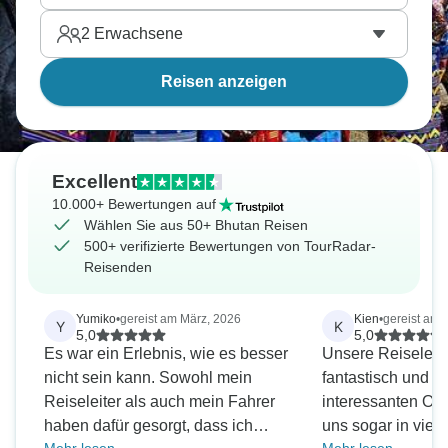
2
Erwachsene
Reisen anzeigen
Excellent
10.000+ Bewertungen auf
Wählen Sie aus 50+ Bhutan Reisen
500+ verifizierte Bewertungen von TourRadar-
Reisenden
Yumiko
•
gereist am März, 2026
Kien
•
gereist am A
Y
K
5,0
5,0
Es war ein Erlebnis, wie es besser
Unsere Reiseleite
nicht sein kann. Sowohl mein
fantastisch und ha
Reiseleiter als auch mein Fahrer
interessanten Orte
haben dafür gesorgt, dass ich
uns sogar in viel