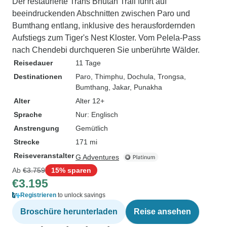
Der restaurierte Trans Bhutan Trail führt auf
beeindruckenden Abschnitten zwischen Paro und
Bumthang entlang, inklusive des herausfordernden
Aufstiegs zum Tiger's Nest Kloster. Vom Pelela-Pass
nach Chendebi durchqueren Sie unberührte Wälder.
Reisedauer
11 Tage
Destinationen
Paro
, Thimphu
, Dochula
, Trongsa
,
Bumthang
, Jakar
, Punakha
Alter
Alter 12+
Sprache
Nur: Englisch
Anstrengung
Gemütlich
Strecke
171 mi
Reiseveranstalter
G Adventures
Ab
€3.759
15% sparen
€3.195
Registrieren
to unlock savings
Broschüre herunterladen
Reise ansehen