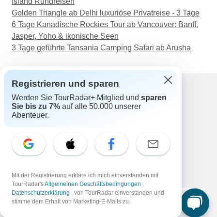
Island Rundreisen
Golden Triangle ab Delhi luxuriöse Privatreise - 3 Tage
6 Tage Kanadische Rockies Tour ab Vancouver: Banff,
Jasper, Yoho & ikonische Seen
3 Tage geführte Tansania Camping Safari ab Arusha
Registrieren und sparen
Werden Sie TourRadar+ Mitglied und
sparen
Support
Sie bis zu 7%
auf alle 50.000 unserer
Kontakt
Abenteuer.
Deutschland +49 157 3599 5047
Österreich +43 720 116651
Schweiz +41 225 183 195
E-Mail: support@tourradar.com
Sprache auswählen
Mit der Registrierung erkläre ich mich einverstanden mit
EN
DE
ES
FR
NL
TourRadar's
Allgemeinen Geschäftsbedingungen
,
Datenschutzerklärung
, von TourRadar einverstanden und
Copyright © TourRadar. Alle Rechte vorbehalten.
stimme dem Erhalt von Marketing-E-Mails zu.
Impressum
Datenschutzerklärung
Cookies
AGB