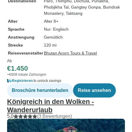
Destinationen
Paro
, Thimphu
, Dochula
, Punakha
,
Phobjikha Tal
, Gangtey Gonpa
, Bumdrak
Monastery
, Taktsang
Alter
Alter 8+
Sprache
Nur: Englisch
Anstrengung
Gemütlich
Strecke
120 mi
Reiseveranstalter
Bhutan Acorn Tours & Travel
Ab
€1.450
+€608 lokale Zahlungen
Registrieren
to unlock savings
Broschüre herunterladen
Reise ansehen
Königreich in den Wolken -
Wanderurlaub
5,0
(3 Bewertungen)