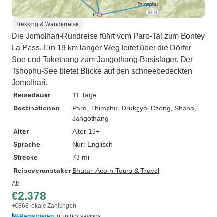
Trekking & Wanderreise
Die Jomolhari-Rundreise führt vom Paro-Tal zum Bontey
La Pass. Ein 19 km langer Weg leitet über die Dörfer
Soe und Takethang zum Jangothang-Basislager. Der
Tshophu-See bietet Blicke auf den schneebedeckten
Jomolhari.
Reisedauer
11 Tage
Destinationen
Paro
, Thimphu
, Drukgyel Dzong
, Shana
,
Jangothang
Alter
Alter 16+
Sprache
Nur: Englisch
Strecke
78 mi
Reiseveranstalter
Bhutan Acorn Tours & Travel
Ab
€2.378
+€868 lokale Zahlungen
Registrieren
to unlock savings