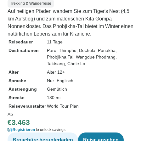
Trekking & Wanderreise
Auf heiligen Pfaden wandern Sie zum Tiger's Nest (4,5
km Aufstieg) und zum malerischen Kila Gompa
Nonnenkloster. Das Phobjikha-Tal bietet im Winter einen
natürlichen Lebensraum für Kraniche.
Reisedauer
11 Tage
Destinationen
Paro
, Thimphu
, Dochula
, Punakha
,
Phobjikha Tal
, Wangdue Phodrang
,
Taktsang
, Chele La
Alter
Alter 12+
Sprache
Nur: Englisch
Anstrengung
Gemütlich
Strecke
130 mi
Reiseveranstalter
World Tour Plan
Ab
€3.463
Registrieren
to unlock savings
Broschüre herunterladen
Reise ansehen