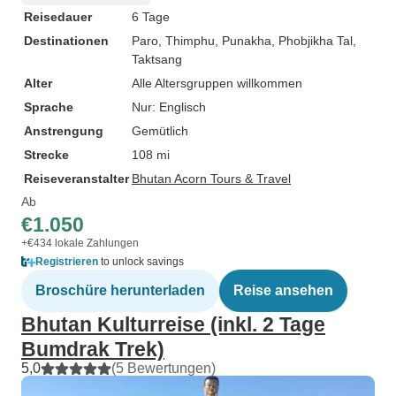
Reisedauer
6 Tage
Destinationen
Paro
, Thimphu
, Punakha
, Phobjikha Tal
,
Taktsang
Alter
Alle Altersgruppen willkommen
Sprache
Nur: Englisch
Anstrengung
Gemütlich
Strecke
108 mi
Reiseveranstalter
Bhutan Acorn Tours & Travel
Ab
€1.050
+€434 lokale Zahlungen
Registrieren
to unlock savings
Broschüre herunterladen
Reise ansehen
Bhutan Kulturreise (inkl. 2 Tage
Bumdrak Trek)
5,0
(5 Bewertungen)