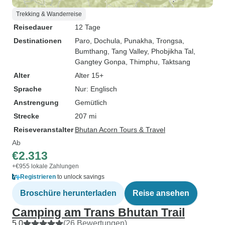
Trekking & Wanderreise
Reisedauer
12 Tage
Destinationen
Paro
, Dochula
, Punakha
, Trongsa
,
Bumthang
, Tang Valley
, Phobjikha Tal
,
Gangtey Gonpa
, Thimphu
, Taktsang
Alter
Alter 15+
Sprache
Nur: Englisch
Anstrengung
Gemütlich
Strecke
207 mi
Reiseveranstalter
Bhutan Acorn Tours & Travel
Ab
€2.313
+€955 lokale Zahlungen
Registrieren
to unlock savings
Broschüre herunterladen
Reise ansehen
Camping am Trans Bhutan Trail
5,0
(26 Bewertungen)