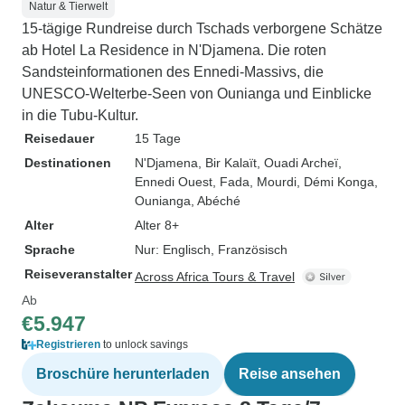
Natur & Tierwelt
15-tägige Rundreise durch Tschads verborgene Schätze
ab Hotel La Residence in N'Djamena. Die roten
Sandsteinformationen des Ennedi-Massivs, die
UNESCO-Welterbe-Seen von Ounianga und Einblicke
in die Tubu-Kultur.
Reisedauer
15 Tage
Destinationen
N'Djamena
, Bir Kalaït
, Ouadi Archeï
,
Ennedi Ouest
, Fada
, Mourdi
, Démi Konga
,
Ounianga
, Abéché
Alter
Alter 8+
Sprache
Nur: Englisch, Französisch
Reiseveranstalter
Across Africa Tours & Travel
Ab
€5.947
Registrieren
to unlock savings
Broschüre herunterladen
Reise ansehen