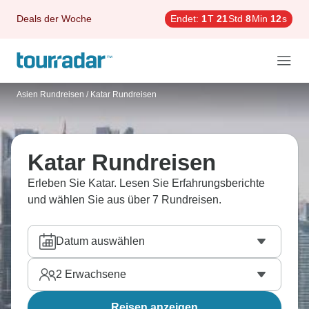
Deals der Woche
Endet:
1
T
21
Std
8
Min
11
s
Asien Rundreisen
/
Katar Rundreisen
Katar Rundreisen
Erleben Sie Katar. Lesen Sie Erfahrungsberichte
und wählen Sie aus über 7 Rundreisen.
Datum auswählen
2
Erwachsene
Reisen anzeigen