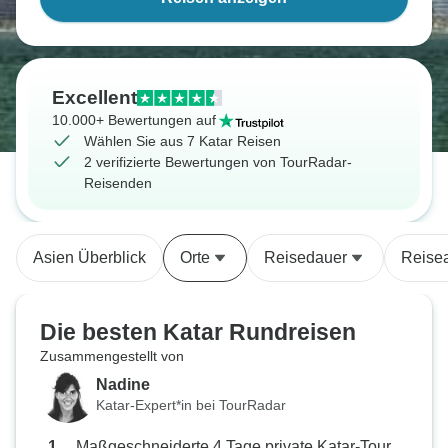
Excellent
10.000+ Bewertungen auf
Wählen Sie aus 7 Katar Reisen
2 verifizierte Bewertungen von TourRadar-
Reisenden
Asien Überblick
Orte
Reisedauer
Reisea
Die besten Katar Rundreisen
Zusammengestellt von
Nadine
Katar-Expert*in bei TourRadar
Maßgeschneiderte 4 Tage private Katar-Tour