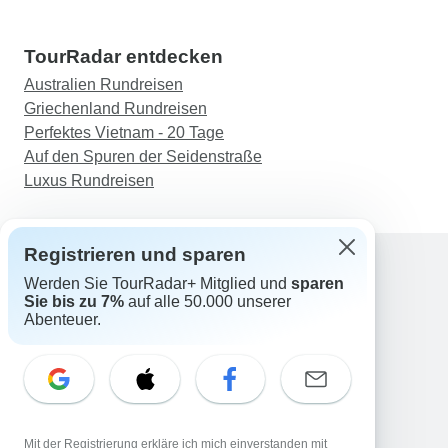
TourRadar entdecken
Australien Rundreisen
Griechenland Rundreisen
Perfektes Vietnam - 20 Tage
Auf den Spuren der Seidenstraße
Luxus Rundreisen
Registrieren und sparen
Werden Sie TourRadar+ Mitglied und
sparen
Support
Sie bis zu 7%
auf alle 50.000 unserer
Kontakt
Abenteuer.
Deutschland +49 157 3599 5047
Österreich +43 720 116651
Schweiz +41 225 183 195
E-Mail: support@tourradar.com
Sprache auswählen
Mit der Registrierung erkläre ich mich einverstanden mit