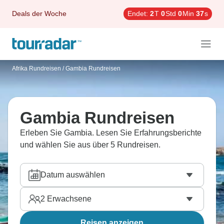
Deals der Woche
Endet:
2
T
0
Std
0
Min
36
s
Afrika Rundreisen
/
Gambia Rundreisen
Gambia Rundreisen
Erleben Sie Gambia. Lesen Sie Erfahrungsberichte
und wählen Sie aus über 5 Rundreisen.
Datum auswählen
2
Erwachsene
Reisen anzeigen