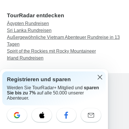
TourRadar entdecken
Ägypten Rundreisen
Sri Lanka Rundreisen
Außergewöhnliche Vietnam Abenteuer Rundreise in 13
Tagen
Spirit of the Rockies mit Rocky Mountaineer
Irland Rundreisen
Registrieren und sparen
Werden Sie TourRadar+ Mitglied und
sparen
Support
Sie bis zu 7%
auf alle 50.000 unserer
Kontakt
Abenteuer.
Deutschland +49 157 3599 5047
Österreich +43 720 116651
Schweiz +41 225 183 195
E-Mail: support@tourradar.com
Sprache auswählen