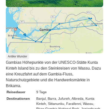
Antike Wunder
Gambias Höhepunkte von der UNESCO-Stätte Kunta
Kinteh Island bis zu den Steinkreisen von Wassu. Dazu
eine Kreuzfahrt auf dem Gambia-Fluss,
Naturschutzgebiete und die Handwerksmärkte in
Brikama.
Reisedauer
9 Tage
Destinationen
Banjul
, Barra
, Jufureh
, Albreda
, Kunta
Kinteh
, Sittanunku
, Farafenni
, Wassu
,
River Gambia National Park
, Janjanbureh