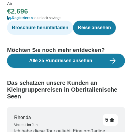
Ab
€2.696
Registrieren
to unlock savings
Broschüre herunterladen
Reise ansehen
Möchten Sie noch mehr entdecken?
Alle 25 Rundreisen ansehen
Das schätzen unsere Kunden an
Kleingruppenreisen in Oberitalienische
Seen
Rhonda
5
Verreist im Juni
Ich habe diese Tour geliebt! Eine großartige