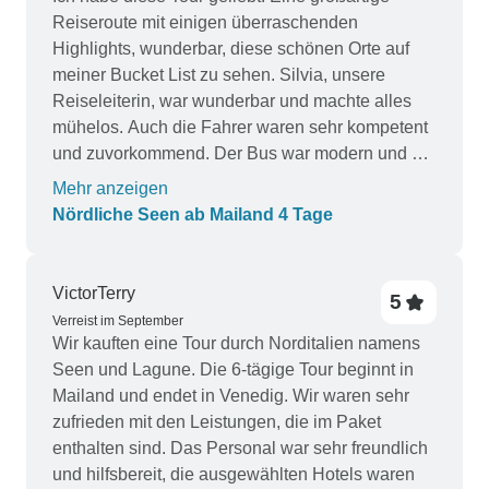
Reiseroute mit einigen überraschenden
Highlights, wunderbar, diese schönen Orte auf
meiner Bucket List zu sehen. Silvia, unsere
Reiseleiterin, war wunderbar und machte alles
mühelos. Auch die Fahrer waren sehr kompetent
und zuvorkommend. Der Bus war modern und gut
ausgestattet mit Ladeanschlüssen und WiFi.
Mehr anzeigen
Wenn es möglich wäre, ein paar zusätzliche Tage
Nördliche Seen ab Mailand 4 Tage
am Bellagio-See und in Bergamo zu verbringen,
wäre das gut. Das erste Hotel, das Starlight
Hotels Anderson in Mailand, war gut. Das Hotel
VictorTerry
5
in Verona, obwohl zentral gelegen, war sehr
Verreist im September
schlecht und ungemütlich.
Wir kauften eine Tour durch Norditalien namens
Seen und Lagune. Die 6-tägige Tour beginnt in
Mailand und endet in Venedig. Wir waren sehr
zufrieden mit den Leistungen, die im Paket
enthalten sind. Das Personal war sehr freundlich
und hilfsbereit, die ausgewählten Hotels waren