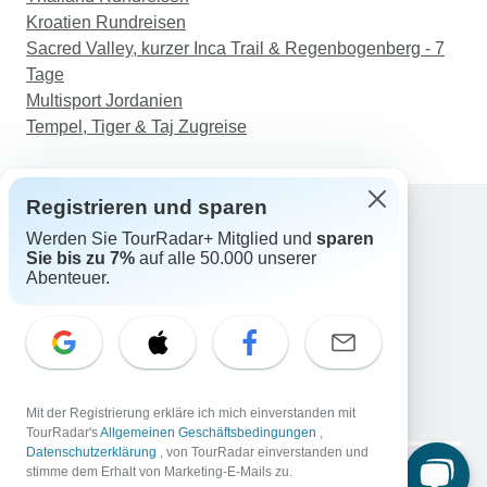
Kroatien Rundreisen
Sacred Valley, kurzer Inca Trail & Regenbogenberg - 7
Tage
Multisport Jordanien
Tempel, Tiger & Taj Zugreise
Registrieren und sparen
Werden Sie TourRadar+ Mitglied und
sparen
Support
Sie bis zu 7%
auf alle 50.000 unserer
Kontakt
Abenteuer.
Deutschland +49 157 3599 5047
Österreich +43 720 116651
Schweiz +41 225 183 195
E-Mail: support@tourradar.com
Sprache auswählen
Mit der Registrierung erkläre ich mich einverstanden mit
EN
DE
ES
FR
NL
TourRadar's
Allgemeinen Geschäftsbedingungen
,
Datenschutzerklärung
, von TourRadar einverstanden und
Copyright © TourRadar. Alle Rechte vorbehalten.
stimme dem Erhalt von Marketing-E-Mails zu.
Impressum
Datenschutzerklärung
Cookies
AGB