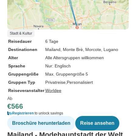
Stadt & Kultur
Reisedauer
6 Tage
Destinationen
Mailand
, Monte Brè
, Morcote
, Lugano
Alter
Alle Altersgruppen willkommen
Sprache
Nur: Englisch
Gruppengröße
Max. Gruppengröße 5
Gruppen Typ
Privatreise
Personalisiert
Reiseveranstalter
Worldee
Ab
€566
Registrieren
to unlock savings
Broschüre herunterladen
Reise ansehen
Mailand - Modehauptstadt der Welt