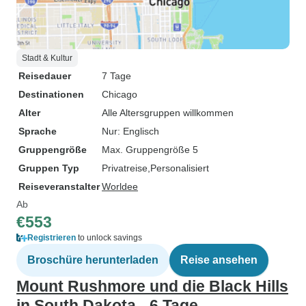
Stadt & Kultur
Reisedauer
7 Tage
Destinationen
Chicago
Alter
Alle Altersgruppen willkommen
Sprache
Nur: Englisch
Gruppengröße
Max. Gruppengröße 5
Gruppen Typ
Privatreise
Personalisiert
Reiseveranstalter
Worldee
Ab
€553
Registrieren
to unlock savings
Broschüre herunterladen
Reise ansehen
Mount Rushmore und die Black Hills
in South Dakota - 6 Tage