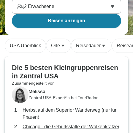
2
Erwachsene
Reisen anzeigen
USA Überblick
Orte
Reisedauer
Reisear
Die 5 besten Kleingruppenreisen
in Zentral USA
Zusammengestellt von
Melissa
Zentral USA-Expert*in bei TourRadar
Herbst auf dem Superior Wanderweg (nur für
Frauen)
Chicago - die Geburtsstätte der Wolkenkratzer