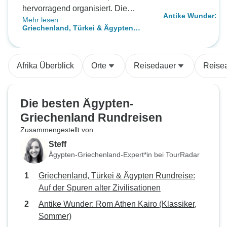
hervorragend organisiert. Die
Antike Wunder: R
Mehr lesen
Reiseleiter vor Ort sind äußerst
(Klassiker, Somme
Griechenland, Türkei & Ägypten
kompetent, professionell und
Rundreise: Auf der Spuren alter
freundlich. Eine gute Wahl für
Zivilisationen
Reisende, die diese Reiseziele
Afrika Überblick
Orte
Reisedauer
Reisea
zum ersten Mal besuchen. Sie
werden bestimmt wiederkommen
wollen!
Die besten Ägypten-
Griechenland Rundreisen
Zusammengestellt von
Steff
Ägypten-Griechenland-Expert*in bei TourRadar
Griechenland, Türkei & Ägypten Rundreise:
Auf der Spuren alter Zivilisationen
Antike Wunder: Rom Athen Kairo (Klassiker,
Sommer)