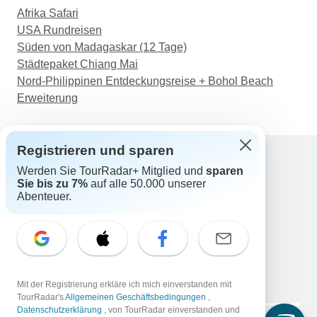
Afrika Safari
USA Rundreisen
Süden von Madagaskar (12 Tage)
Städtepaket Chiang Mai
Nord-Philippinen Entdeckungsreise + Bohol Beach
Erweiterung
Registrieren und sparen
Werden Sie TourRadar+ Mitglied und
sparen
Support
Sie bis zu 7%
auf alle 50.000 unserer
Kontakt
Abenteuer.
Deutschland +49 157 3599 5047
Österreich +43 720 116651
Schweiz +41 225 183 195
E-Mail: support@tourradar.com
Sprache auswählen
Mit der Registrierung erkläre ich mich einverstanden mit
EN
DE
ES
FR
NL
TourRadar's
Allgemeinen Geschäftsbedingungen
,
Datenschutzerklärung
, von TourRadar einverstanden und
Copyright © TourRadar. Alle Rechte vorbehalten.