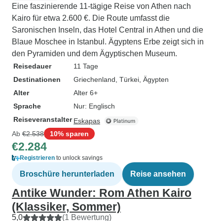
Eine faszinierende 11-tägige Reise von Athen nach
Kairo für etwa 2.600 €. Die Route umfasst die
Saronischen Inseln, das Hotel Central in Athen und die
Blaue Moschee in Istanbul. Ägyptens Erbe zeigt sich in
den Pyramiden und dem Ägyptischen Museum.
Reisedauer
11 Tage
Destinationen
Griechenland
, Türkei
, Ägypten
Alter
Alter 6+
Sprache
Nur: Englisch
Reiseveranstalter
Eskapas
Ab
€2.538
10% sparen
€2.284
Registrieren
to unlock savings
Broschüre herunterladen
Reise ansehen
Antike Wunder: Rom Athen Kairo
(Klassiker, Sommer)
5,0
(1 Bewertung)