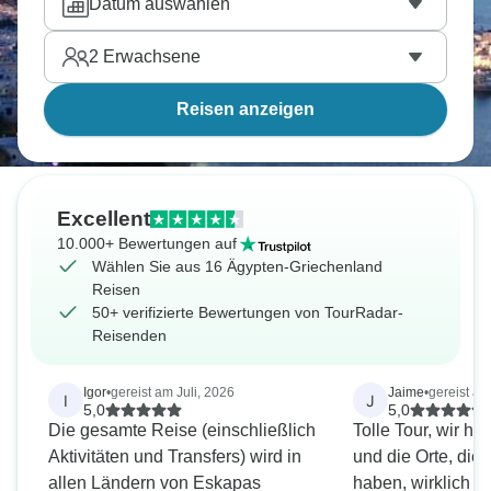
Datum auswählen
2
Erwachsene
Reisen anzeigen
Excellent
10.000+ Bewertungen auf
Wählen Sie aus 16 Ägypten-Griechenland
Reisen
50+ verifizierte Bewertungen von TourRadar-
Reisenden
Igor
•
gereist am Juli, 2026
Jaime
•
gereist a
I
J
5,0
5,0
Die gesamte Reise (einschließlich
Tolle Tour, wir h
Aktivitäten und Transfers) wird in
und die Orte, die 
allen Ländern von Eskapas
haben, wirklich 