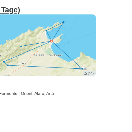
 Tage)
 Formentor
, Orient
, Alaro
, Artà