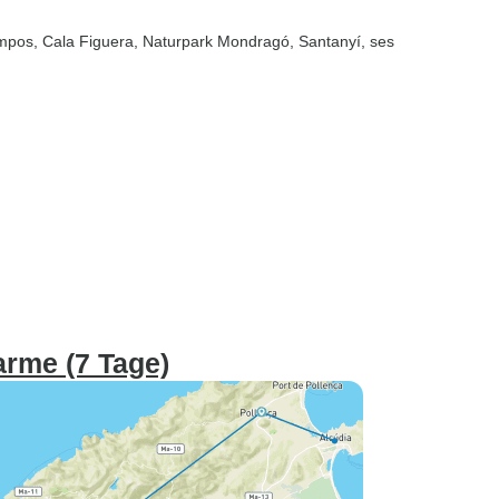
mpos
, Cala Figuera
, Naturpark Mondragó
, Santanyí
, ses
arme (7 Tage)