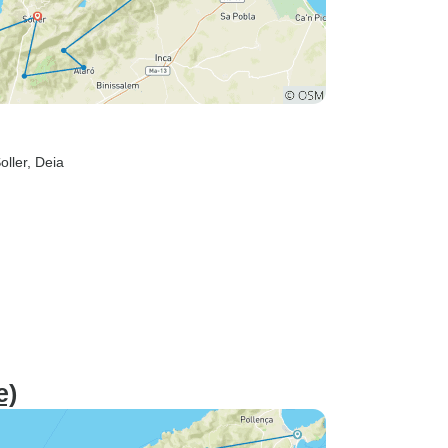
Soller
, Deia
e)