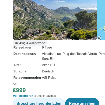
Trekking & Wanderreise
Reisedauer
9 Tage
Destinationen
Alcudia
, Lluc
, Puig des Tossals Verds
, Port
Sant Elm
Alter
Alter 16+
Sprache
Deutsch
Reiseveranstalter
ASI Reisen
Ab
€999
Registrieren
to unlock savings
Broschüre herunterladen
Reise ansehen