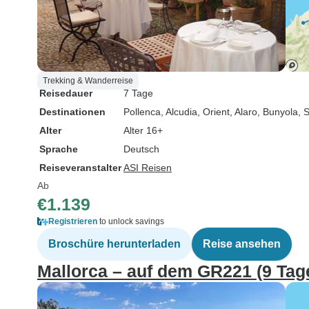
Trekking & Wanderreise
Reisedauer
7 Tage
Destinationen
Pollenca
, Alcudia
, Orient
, Alaro
, Bunyola
, 
Alter
Alter 16+
Sprache
Deutsch
Reiseveranstalter
ASI Reisen
Ab
€1.139
Registrieren
to unlock savings
Broschüre herunterladen
Reise ansehen
Mallorca – auf dem GR221 (9 Tag