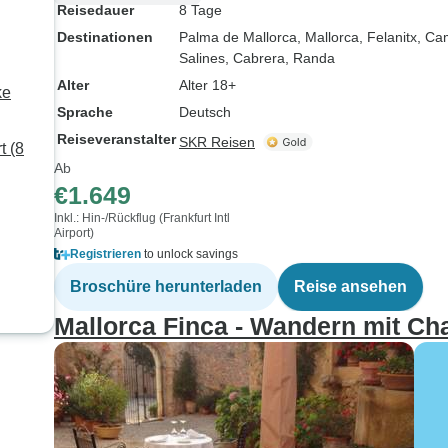
Reisedauer
8 Tage
Destinationen
Palma de Mallorca
, Mallorca
, Felanitx
, Ca
Salines
, Cabrera
, Randa
Alter
Alter 18+
ke
Sprache
Deutsch
Reiseveranstalter
SKR Reisen
t (8
Ab
€1.649
Inkl.: Hin-/Rückflug (Frankfurt Intl
Airport)
Registrieren
to unlock savings
Broschüre herunterladen
Reise ansehen
Mallorca Finca - Wandern mit Ch