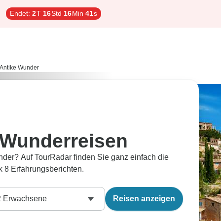
Endet:
2
T
16
Std
16
Min
40
s
Antike Wunder
 Wunderreisen
der? Auf TourRadar finden Sie ganz einfach die
 8 Erfahrungsberichten.
2
Erwachsene
Reisen anzeigen