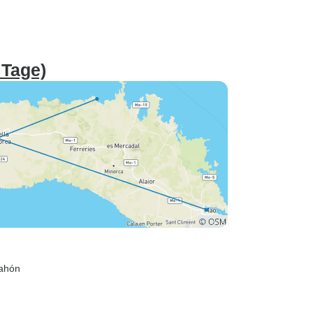
 Tage)
ahón