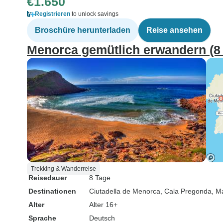
€1.650
Registrieren
to unlock savings
Broschüre herunterladen
Reise ansehen
Menorca gemütlich erwandern (8
Trekking & Wanderreise
Reisedauer
8 Tage
Destinationen
Ciutadella de Menorca
, Cala Pregonda
, M
Alter
Alter 16+
Sprache
Deutsch